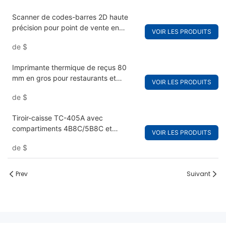
Scanner de codes-barres 2D haute
précision pour point de vente en
VOIR LES PRODUITS
magasin
de
$
Imprimante thermique de reçus 80
mm en gros pour restaurants et
VOIR LES PRODUITS
commerces de détail
de
$
Tiroir-caisse TC-405A avec
compartiments 4B8C/5B8C et
VOIR LES PRODUITS
RJ11/USB pour point de vente
de
$
Prev
Suivant