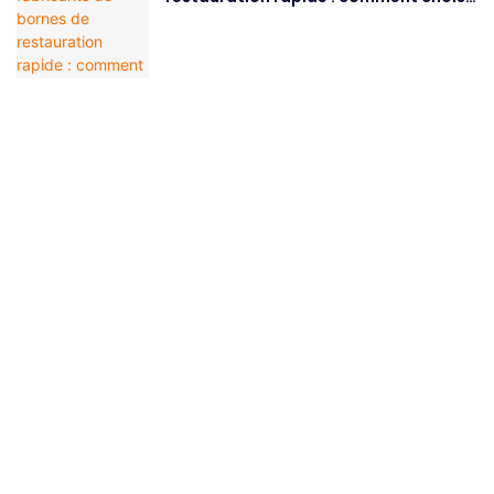
le bon partenaire
Contactez-Nous
Il vous suffit de laisser votre adresse e-mail ou votre numéro de
téléphone dans le formulaire de contact afin que nous puissions
vous envoyer un devis gratuit pour notre large gamme de modèles !
Nom
E-Mail