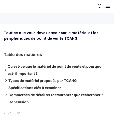
Tout ce que vous devez savoir sur le matériel et les 
périphériques de point de vente TCANG
Table des matières
Qu'est-ce que le matériel de point de vente et pourquoi
est-il important ?
Types de matériel proposés par TCANG
Pourquoi le matériel de point de vente est important
Spécifications clés à examiner
1. Terminaux de point de vente de bureau
Commerces de détail vs restaurants : que rechercher ?
2. Terminaux de point de vente mobiles / portables
Conclusion
3. Bornes libre-service
Matériel de point de vente au détail
4. Périphériques et accessoires
Matériel de point de vente pour restaurants
2025-11-12