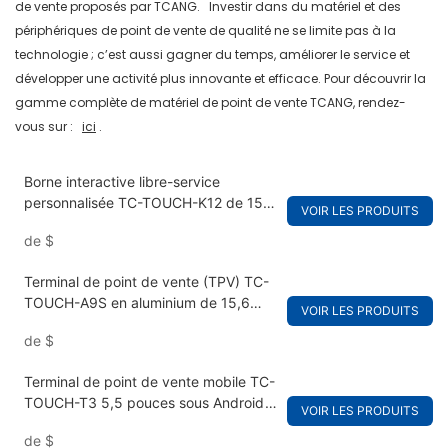
de vente proposés par TCANG.
Investir dans du matériel et des
périphériques de point de vente de qualité ne se limite pas à la
technologie ; c’est aussi gagner du temps, améliorer le service et
développer une activité plus innovante et efficace.
Pour découvrir la
gamme complète de matériel de point de vente TCANG, rendez-
vous sur :
ici
.
Borne interactive libre-service
personnalisée TC-TOUCH-K12 de 15,6
VOIR LES PRODUITS
pouces pour restaurants
de
$
Terminal de point de vente (TPV) TC-
TOUCH-A9S en aluminium de 15,6
VOIR LES PRODUITS
pouces pour magasin de détail
de
$
Terminal de point de vente mobile TC-
TOUCH-T3 5,5 pouces sous Android
VOIR LES PRODUITS
pour le commerce de détail
de
$