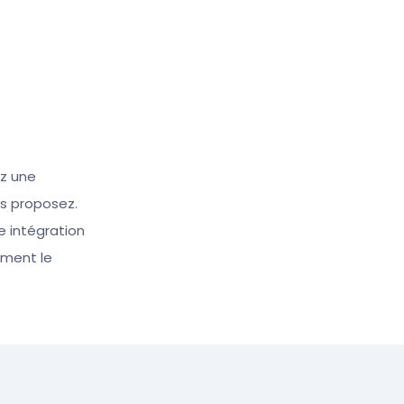
ez une
s proposez.
e intégration
ement le
.