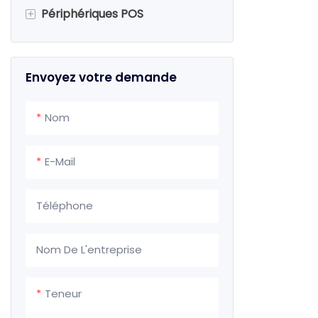
détail
+
Périphériques POS
Scanner de codes-barres
Envoyez votre demande
Imprimante de codes-barres
Tiroir-caisse
Nom
E-Mail
Téléphone
Nom De L'entreprise
Teneur