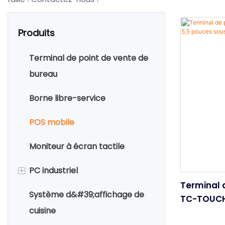
Produits
Terminal de point de vente de
bureau
Borne libre-service
POS mobile
Moniteur à écran tactile
+
PC industriel
Terminal 
Système d&#39;affichage de
PC de bureau
TC-TOUCH
cuisine
Android p
PC à écran tactile