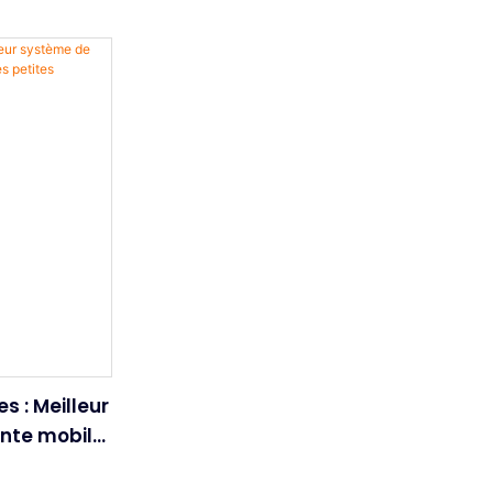
 : Meilleur
ente mobile
s