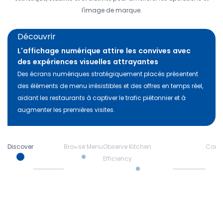
l'image de marque.
Découvrir
L'affichage numérique attire les convives avec
des expériences visuelles attrayantes
Des écrans numériques stratégiquement placés présentent
des éléments de menu irrésistibles et des offres en temps réel,
aidant les restaurants à captiver le trafic piétonnier et à
augmenter les premières visites.
Discover
Browse Menu
Observe Kitchen
Cons
Efficiency