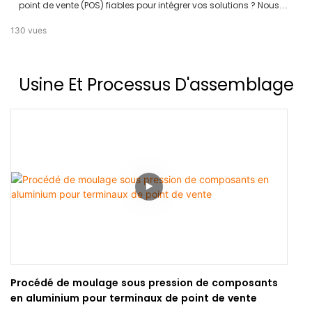
point de vente (POS) fiables pour intégrer vos solutions ? Nous
avons eu le plaisir d'accueillir une équipe de développeurs
130
vues
logiciels experts venus d'Inde dans l'usine TCANG. Ce vlog
retrace leur parcours, de leur accueil dans notre salle de réunion
aux discussions approfondies sur les exigences techniques et
Usine Et Processus D'assemblage
aux tests produits. Découvrez comment nous avons abordé
l'intégration logicielle et matérielle et pourquoi ils font confiance
aux terminaux POS professionnels en aluminium de TCANG pour
leur plateforme. 📧 Vous recherchez un partenaire matériel
performant ? Contactez-nous dès aujourd'hui pour discuter de
vos besoins d'intégration !
Procédé de moulage sous pression de composants
en aluminium pour terminaux de point de vente