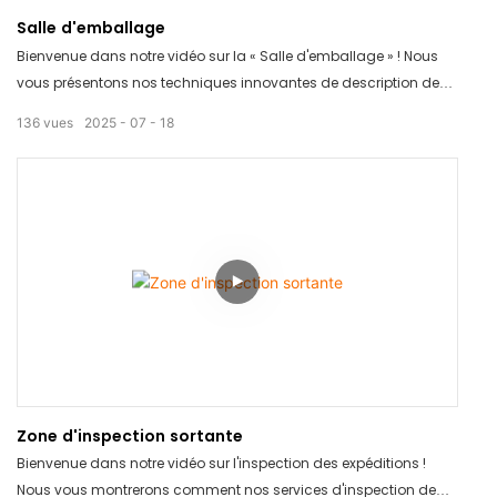
Salle d'emballage
Bienvenue dans notre vidéo sur la « Salle d'emballage » ! Nous
vous présentons nos techniques innovantes de description de
produits pour vous aider à emballer vos articles efficacement.
136
vues
2025
07
18
Découvrez comment notre salle d'emballage peut optimiser votre
processus d'emballage et vous faire gagner du temps et de
l'argent. Ne manquez pas cette solution révolutionnaire pour vos
besoins d'emballage !
Zone d'inspection sortante
Bienvenue dans notre vidéo sur l'inspection des expéditions !
Nous vous montrerons comment nos services d'inspection de