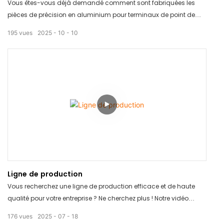
Vous êtes-vous déjà demandé comment sont fabriquées les
pièces de précision en aluminium pour terminaux de point de
vente ? Découvrez le processus de moulage sous pression étape
195
vues
2025
10
10
par étape.
Ligne de production
Vous recherchez une ligne de production efficace et de haute
qualité pour votre entreprise ? Ne cherchez plus ! Notre vidéo
« Ligne de production » présente des équipements de pointe
176
vues
2025
07
18
conçus pour optimiser votre processus de fabrication et