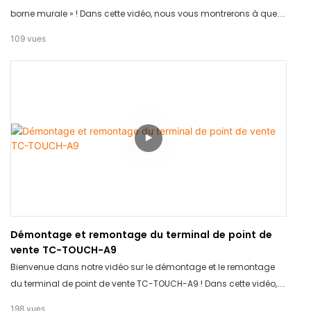
borne murale » ! Dans cette vidéo, nous vous montrerons à quel
point l'installation de notre borne murale est simple et facile.
109
vues
Élégante, robuste et conçue pour s'intégrer parfaitement à tout
environnement, notre borne s'intègre parfaitement à tout
environnement. Restez connectés pour découvrir comment elle
sublimera votre espace !
Démontage et remontage du terminal de point de
vente TC-TOUCH-A9
Bienvenue dans notre vidéo sur le démontage et le remontage
du terminal de point de vente TC-TOUCH-A9 ! Dans cette vidéo,
nous vous montrerons le fonctionnement interne de ce terminal
198
vues