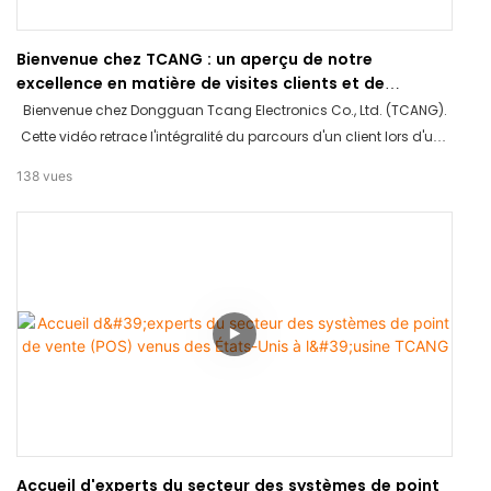
Bienvenue chez TCANG : un aperçu de notre
excellence en matière de visites clients et de
production
Bienvenue chez Dongguan Tcang Electronics Co., Ltd. (TCANG).
Cette vidéo retrace l'intégralité du parcours d'un client lors d'une
visite : accueil chaleureux, visite de l'usine et discussions
138
vues
approfondies. Découvrez comment nous maintenons des
standards d'excellence dans la fabrication de matériel de point
de vente et comment nous bâtissons des partenariats durables
à l'international.
Accueil d'experts du secteur des systèmes de point