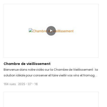
accroître votre productivité. Regardez-la dès maintenant et
découvrez comment nos solutions innovantes peuvent propulser
votre production au niveau supérieur !
Chambre de vieillissement
Bienvenue dans notre vidéo sur la Chambre de Vieillissement : la
solution idéale pour conserver et faire vieillir vos vins et fromages
préférés. Grâce à son design élégant et à sa technologie
164
vues
2025
07
18
innovante, la Chambre de Vieillissement vous permet de
contrôler le processus de vieillissement pour obtenir un profil
aromatique parfait à chaque fois. Dites adieu aux vins et
fromages avariés grâce à ce produit révolutionnaire.