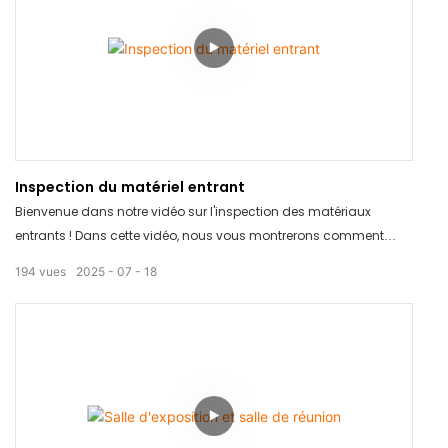
Inspection du matériel entrant
Bienvenue dans notre vidéo sur l'inspection des matériaux
entrants ! Dans cette vidéo, nous vous montrerons comment
nous inspectons minutieusement tous les matériaux entrants
194
vues
2025
07
18
afin de garantir le respect des normes de qualité les plus strictes.
Des inspections visuelles approfondies aux mesures détaillées,
notre processus garantit des produits de premier ordre à nos
clients. Restez connectés pour découvrir comment nous nous
surpassons pour garantir l'excellence à chaque étape de notre
production.