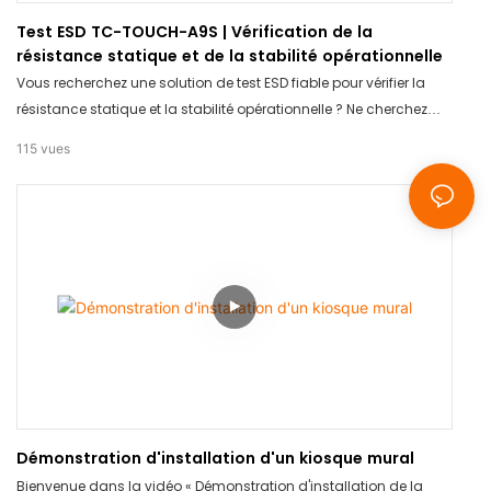
Test ESD TC-TOUCH-A9S | Vérification de la
résistance statique et de la stabilité opérationnelle
Vous recherchez une solution de test ESD fiable pour vérifier la
résistance statique et la stabilité opérationnelle ? Ne cherchez
plus : le TC-TOUCH-A9S est fait pour vous. Grâce à sa
115
vues
technologie avancée et à ses mesures précises, ce produit
garantit des résultats précis à chaque fois. Dites adieu aux
méthodes de test peu fiables et investissez dans le TC-TOUCH-
A9S pour une tranquillité d'esprit totale.
Démonstration d'installation d'un kiosque mural
Bienvenue dans la vidéo « Démonstration d'installation de la