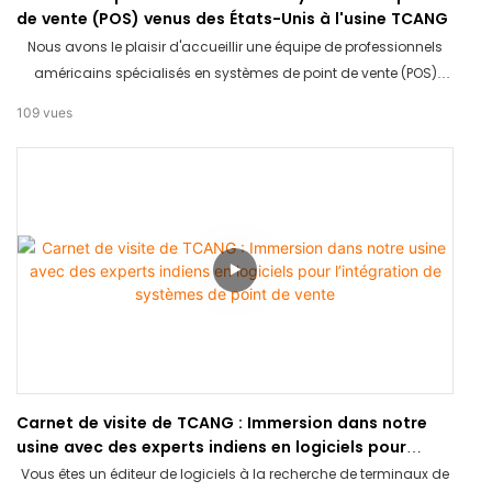
de vente (POS) venus des États-Unis à l'usine TCANG
Nous avons le plaisir d'accueillir une équipe de professionnels
américains spécialisés en systèmes de point de vente (POS)
dans notre usine TCANG ! Venez assister à leur évaluation
109
vues
approfondie de nos terminaux de point de vente haut de
gamme en aluminium et de nos bornes libre-service grand
écran dans notre showroom. Une visite essentielle pour évaluer
nos normes de qualité.
Carnet de visite de TCANG : Immersion dans notre
usine avec des experts indiens en logiciels pour
l’intégration de systèmes de point de vente
Vous êtes un éditeur de logiciels à la recherche de terminaux de