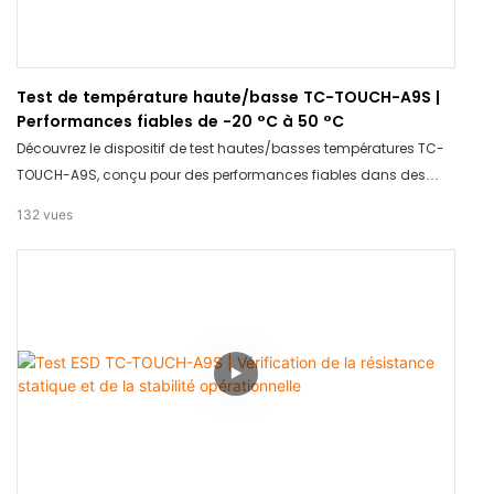
Test de température haute/basse TC-TOUCH-A9S |
Performances fiables de -20 °C à 50 °C
Découvrez le dispositif de test hautes/basses températures TC-
TOUCH-A9S, conçu pour des performances fiables dans des
conditions extrêmes, de -20 °C à 50 °C. Ce produit garantit des
132
vues
résultats précis et cohérents, ce qui le rend idéal pour les tests
dans divers secteurs. Faites confiance au TC-TOUCH-A9S pour
sa précision et sa durabilité, quelle que soit la température.