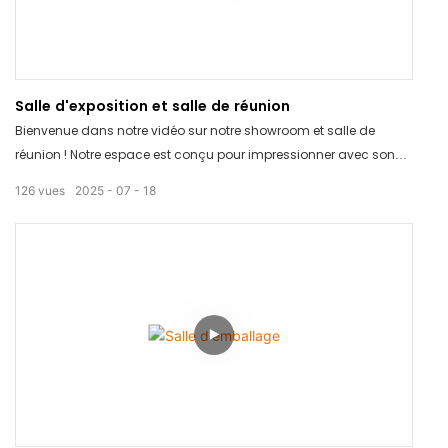
Salle d'exposition et salle de réunion
Bienvenue dans notre vidéo sur notre showroom et salle de
réunion ! Notre espace est conçu pour impressionner avec son
intérieur moderne et élégant, idéal pour mettre en valeur vos
126
vues
2025
07
18
produits. Doté d'une technologie de pointe et de nombreux
sièges, il constitue le cadre idéal pour des réunions et des
présentations réussies. Réservez votre visite dès aujourd'hui et
améliorez l'image de votre entreprise !