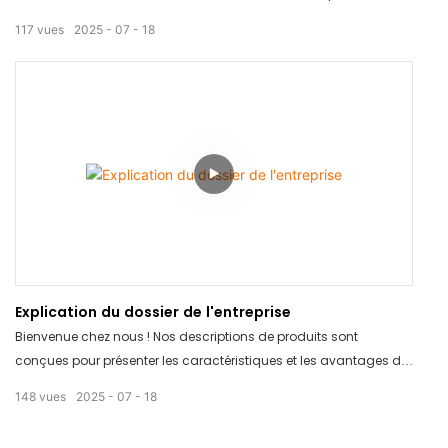
produits peuvent garantir la qualité et la sécurité de vos
117
vues
2025
07
18
expéditions. Grâce à nos rapports d'inspection détaillés, vous
pouvez avoir l'esprit tranquille en sachant que vos produits sont
conformes à vos normes. Regardez-la dès maintenant pour
découvrir comment nous pouvons vous aider à garantir la
qualité irréprochable de vos expéditions !
Explication du dossier de l'entreprise
Bienvenue chez nous ! Nos descriptions de produits sont
conçues pour présenter les caractéristiques et les avantages de
nos produits de manière claire et concise. Grâce à des
148
vues
2025
07
18
informations détaillées et des visuels attrayants, vous trouverez
facilement toutes les informations nécessaires pour prendre une