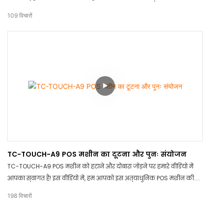
कितना आसान और सरल है। हमारा कियोस्क चिकना, टिकाऊ है और किसी भी
109
विचारों
वातावरण में आसानी से घुलने-मिलने के लिए डिज़ाइन किया गया है। यह आपके
स्थान को कैसे निखार सकता है, यह देखने के लिए हमारे साथ बने रहें!
TC-TOUCH-A9 POS मशीन का टूटना और पुनः संयोजन
TC-TOUCH-A9 POS मशीन को हटाने और दोबारा जोड़ने पर हमारे वीडियो में
आपका स्वागत है! इस वीडियो में, हम आपको इस अत्याधुनिक POS मशीन की
आंतरिक कार्यप्रणाली और इसे वापस जोड़ने का तरीका दिखाएंगे। TC-TOUCH-
198
विचारों
A9 के उच्च-गुणवत्ता वाले पुर्जों और अभिनव डिज़ाइन पर एक नज़र डालें जो इसे
प्रतिस्पर्धियों से अलग बनाते हैं।