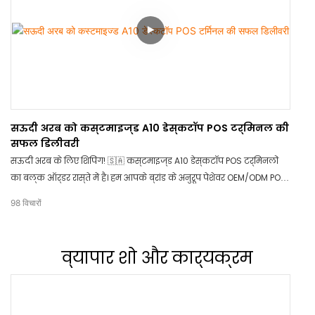
सऊदी अरब को कस्टमाइज्ड A10 डेस्कटॉप POS टर्मिनल की
सफल डिलीवरी
सऊदी अरब के लिए शिपिंग! 🇸🇦 कस्टमाइज्ड A10 डेस्कटॉप POS टर्मिनलों
का बल्क ऑर्डर रास्ते में है। हम आपके ब्रांड के अनुरूप पेशेवर OEM/ODM POS
समाधान प्रदान करते हैं। अपने कस्टम हार्डवेयर के लिए आज ही TCANG से
98
विचारों
संपर्क करें!
व्यापार शो और कार्यक्रम