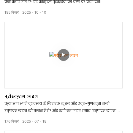
कैसे बनाए जाते हैं? डाई कास्टिंग प्रक्रिया को चरण दर चरण देखें।
195
विचारों
2025
10
10
प्रोडक्शन लाइन
क्या आप अपने व्यवसाय के लिए एक कुशल और उच्च-गुणवत्ता वाली
उत्पादन लाइन की तलाश में हैं? और कहीं मत जाइए! हमारा "उत्पादन लाइन"
वीडियो अत्याधुनिक उपकरणों को प्रदर्शित करता है जो आपकी निर्माण
176
विचारों
2025
07
18
प्रक्रिया को सरल बनाने और उत्पादकता बढ़ाने के लिए डिज़ाइन किए गए हैं।
अभी देखें कि कैसे हमारे अभिनव समाधान आपके उत्पादन को अगले स्तर तक ले