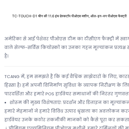
TC-TOUCH-D1 चीन की 11.6 इंच डेस्कटॉप पीओएस मशीन, ऑल-इन-वन पीओएस फैक्ट्री
अमेरिका से आई पेशेवर पीओएस टीम का टीसीएंग फैक्ट्री में स्वा
वाले सेल्फ-सर्विस कियोस्कों का उनका गहन मूल्यांकन प्रत्यक्ष र
है।
TCANG में, हम समझते हैं कि कई वैश्विक साझेदारों के लिए, कारख
हिस्सा है। हमें अपनी विनिर्माण सुविधा के व्यापक निरीक्षण के ल
पारदर्शिता और हमारे POS हार्डवेयर समाधानों की निरंतर गुणवत्त
शोरूम की मुख्य विशेषताएं: प्रदर्शन और डिज़ाइन का मूल्यांक
हमारे मेहमानों ने हमारे विविध उत्पाद श्रृंखला का अवलोकन करन
हार्डवेयर उनके कठोर तकनीकी मानकों को कैसे पूरा कर सकता है। उत
प्रीमियम एल्युमिनियम पीओएस मशीनें: हमारे टर्मिनलों की म