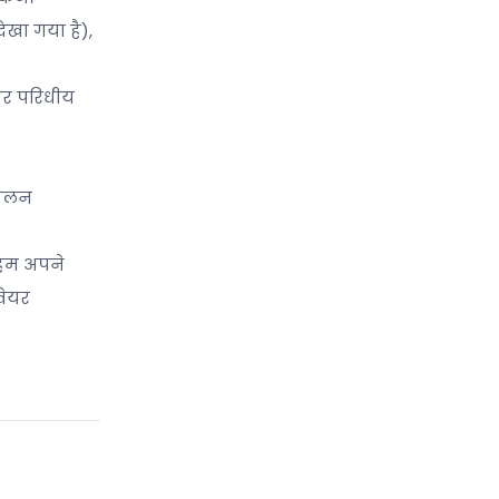
देखा गया है),
और परिधीय
कूलन
 हम अपने
वेयर