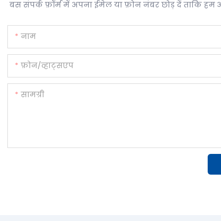
बस संपर्क फ़ॉर्म में अपना ईमेल या फ़ोन नंबर छोड़ दें ताकि हम 
नाम
फ़ोन/व्हाट्सएप
सामग्री