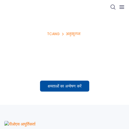
TCANG
अनुकूलन
अनुकूलन के लिए इंजीनियर
अवधारणा से लेकर पैमाने तक - जानें कि कैसे TCANG विचारों को अनुकूलित,
उत्पादन-तैयार POS हार्डवेयर में परिवर्तित करता है।
क्षमताओं का अन्वेषण करें