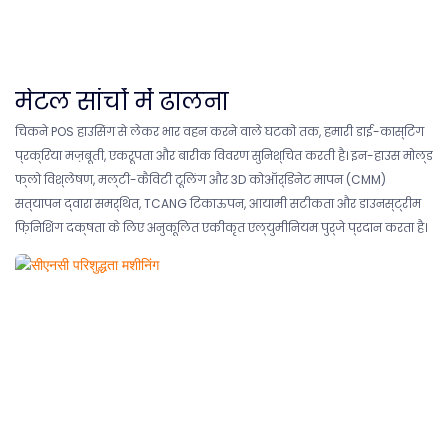
मेटल सांचों में ढालना
चिकने POS हाउसिंग से लेकर भार वहन करने वाले घटकों तक, हमारी डाई-कास्टिंग
प्रक्रिया मज़बूती, एकरूपता और बारीक विवरण सुनिश्चित करती है। इन-हाउस मोल्ड
फ्लो विश्लेषण, मल्टी-कैविटी टूलिंग और 3D कोऑर्डिनेट मापन (CMM)
सत्यापन द्वारा समर्थित, TCANG टिकाऊपन, आयामी सटीकता और डाउनस्ट्रीम
फ़िनिशिंग दक्षता के लिए अनुकूलित एकीकृत एल्युमीनियम पुर्जे प्रदान करता है।