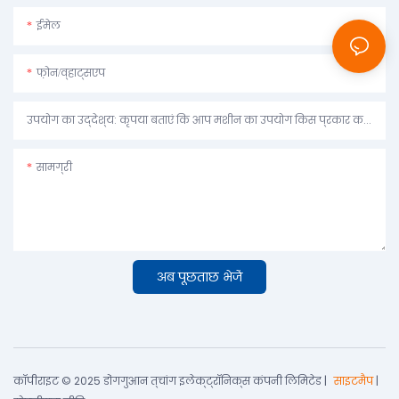
ईमेल
फ़ोन/व्हाट्सएप
उपयोग का उद्देश्य: कृपया बताएं कि आप मशीन का उपयोग किस प्रकार करने की योजना बना रहे हैं।
सामग्री
अब पूछताछ भेजें
कॉपीराइट © 2025 डोंगगुआन त्चांग इलेक्ट्रॉनिक्स कंपनी लिमिटेड |
साइटमैप
|