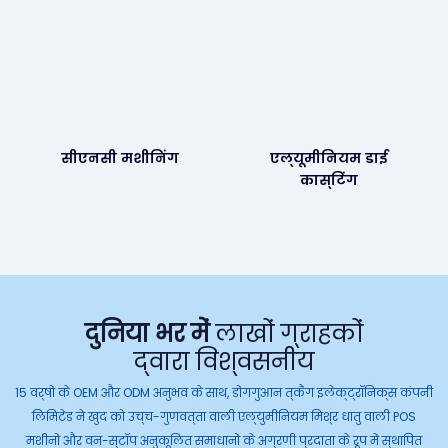
सीएनसी मशीनिंग
एल्यूमीनियम डाई
कास्टिंग
दुनिया भर में
लाखों ग्राहकों
द्वारा विश्वसनीय
15 वर्षों के OEM और ODM अनुभव के साथ, डोंगगुआन त्कैंग इलेक्ट्रॉनिक्स कंपनी
लिमिटेड ने खुद को उच्च-गुणवत्ता वाली एल्युमीनियम मिश्र धातु वाली POS
मशीनों और वन-स्टॉप अनुकूलित समाधानों के अग्रणी प्रदाता के रूप में स्थापित