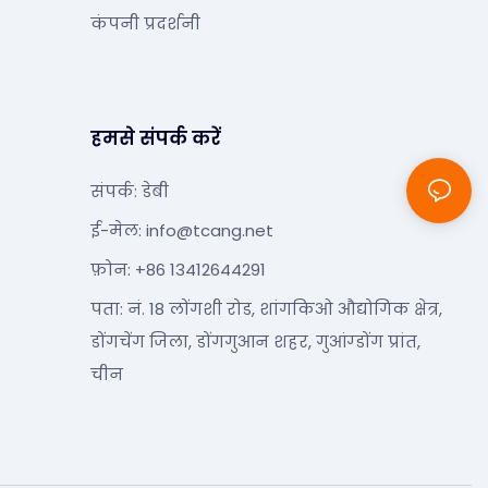
कंपनी प्रदर्शनी
हमसे संपर्क करें
संपर्क: डेबी
ई-मेल:
info@tcang.net
फ़ोन: +86 13412644291
पता: नं. 18 लोंगशी रोड, शांगकिओ औद्योगिक क्षेत्र,
डोंगचेंग जिला, डोंगगुआन शहर, गुआंग्डोंग प्रांत,
चीन