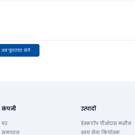
अब पूछताछ भेजें
कंपनी
उत्पादों
घर
डेस्कटॉप पीओएस मशीन
समाधान
स्वयं सेवा कियोस्क