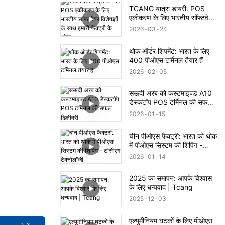
TCANG यात्रा डायरी: POS
एकीकरण के लिए भारतीय सॉफ्टवेयर
विशेषज्ञों के साथ हमारी फैक्ट्री के
2026
03
24
अंदर
थोक ऑर्डर शिपमेंट: भारत के लिए
400 पीओएस टर्मिनल तैयार हैं
2026
02
05
सऊदी अरब को कस्टमाइज्ड A10
डेस्कटॉप POS टर्मिनल की सफल
डिलीवरी
2026
01
15
चीन पीओएस फैक्ट्री: भारत को थोक
में पीओएस सिस्टम की शिपिंग -
टीसीएंग टेक्नोलॉजी
2026
01
14
2025 का समापन: आपके विश्वास
के लिए धन्यवाद | Tcang
2025
12
03
एल्युमीनियम घटकों के लिए पीओएस