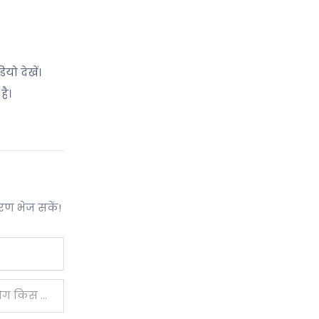
यो देखें।
है।
धरण भेज सकें!
उपयोग का उद्देश्य: कृपया बताएं कि आप मशीन का उपयोग किस प्रकार करने की योजना बना रहे हैं।