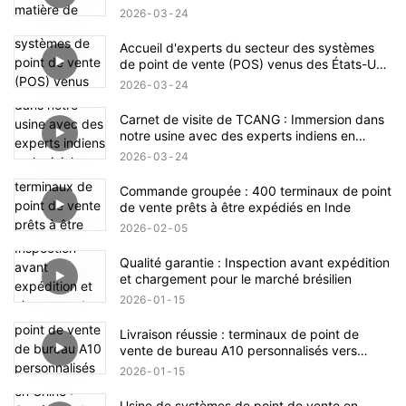
production
2026
03
24
Accueil d'experts du secteur des systèmes
de point de vente (POS) venus des États-Unis
à l'usine TCANG
2026
03
24
Carnet de visite de TCANG : Immersion dans
notre usine avec des experts indiens en
logiciels pour l’intégration de systèmes de
2026
03
24
point de vente
Commande groupée : 400 terminaux de point
de vente prêts à être expédiés en Inde
2026
02
05
Qualité garantie : Inspection avant expédition
et chargement pour le marché brésilien
2026
01
15
Livraison réussie : terminaux de point de
vente de bureau A10 personnalisés vers
l'Arabie saoudite
2026
01
15
Usine de systèmes de point de vente en