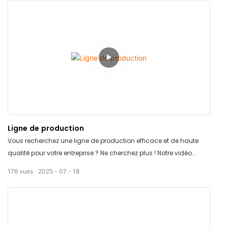
Ligne de production
Vous recherchez une ligne de production efficace et de haute
qualité pour votre entreprise ? Ne cherchez plus ! Notre vidéo
« Ligne de production » présente des équipements de pointe
176
vues
2025
07
18
conçus pour optimiser votre processus de fabrication et
accroître votre productivité. Regardez-la dès maintenant et
découvrez comment nos solutions innovantes peuvent propulser
votre production au niveau supérieur !