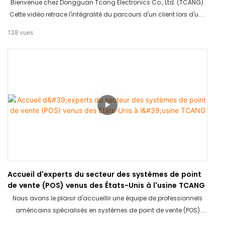
production
Bienvenue chez Dongguan Tcang Electronics Co., Ltd. (TCANG).
Cette vidéo retrace l'intégralité du parcours d'un client lors d'une
visite : accueil chaleureux, visite de l'usine et discussions
138
vues
approfondies. Découvrez comment nous maintenons des
standards d'excellence dans la fabrication de matériel de point
de vente et comment nous bâtissons des partenariats durables
à l'international.
Accueil d'experts du secteur des systèmes de point
de vente (POS) venus des États-Unis à l'usine TCANG
Nous avons le plaisir d'accueillir une équipe de professionnels
américains spécialisés en systèmes de point de vente (POS)
dans notre usine TCANG ! Venez assister à leur évaluation