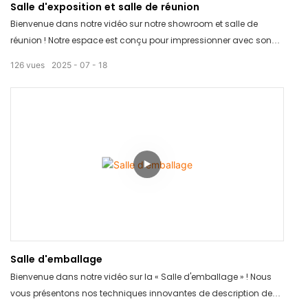
Salle d'exposition et salle de réunion
Bienvenue dans notre vidéo sur notre showroom et salle de
réunion ! Notre espace est conçu pour impressionner avec son
intérieur moderne et élégant, idéal pour mettre en valeur vos
126
vues
2025
07
18
produits. Doté d'une technologie de pointe et de nombreux
sièges, il constitue le cadre idéal pour des réunions et des
présentations réussies. Réservez votre visite dès aujourd'hui et
améliorez l'image de votre entreprise !
Salle d'emballage
Bienvenue dans notre vidéo sur la « Salle d'emballage » ! Nous
vous présentons nos techniques innovantes de description de