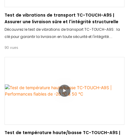
Test de vibrations de transport TC-TOUCH-A9S |
Assurer une livraison sûre et l'intégrité structurelle
Découvrez le test de vibrations de transport TC-TOUCH-A9S : la
clé pour garantir la livraison en toute sécurité et l'intégrité
structurelle de vos produits ! Grâce à cet outil innovant, vous
90
vues
avez l'assurance que vos articles arriveront intacts et en sécurité.
Dites adieu aux marchandises endommagées et profitez de la
tranquillité d'esprit avec le test de vibrations de transport TC-
TOUCH-A9S.
Test de température haute/basse TC-TOUCH-A9S |