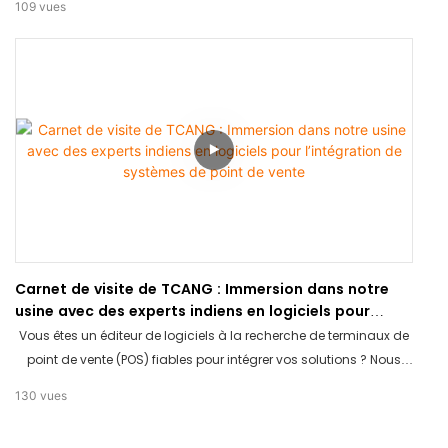
109
vues
approfondie de nos terminaux de point de vente haut de
gamme en aluminium et de nos bornes libre-service grand
écran dans notre showroom. Une visite essentielle pour évaluer
nos normes de qualité.
Carnet de visite de TCANG : Immersion dans notre
usine avec des experts indiens en logiciels pour
l’intégration de systèmes de point de vente
Vous êtes un éditeur de logiciels à la recherche de terminaux de
point de vente (POS) fiables pour intégrer vos solutions ? Nous
avons eu le plaisir d'accueillir une équipe de développeurs
130
vues
logiciels experts venus d'Inde dans l'usine TCANG. Ce vlog
retrace leur parcours, de leur accueil dans notre salle de réunion