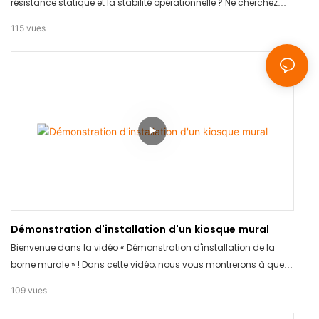
résistance statique et la stabilité opérationnelle ? Ne cherchez
plus : le TC-TOUCH-A9S est fait pour vous. Grâce à sa
115
vues
technologie avancée et à ses mesures précises, ce produit
garantit des résultats précis à chaque fois. Dites adieu aux
méthodes de test peu fiables et investissez dans le TC-TOUCH-
A9S pour une tranquillité d'esprit totale.
Démonstration d'installation d'un kiosque mural
Bienvenue dans la vidéo « Démonstration d'installation de la
borne murale » ! Dans cette vidéo, nous vous montrerons à quel
point l'installation de notre borne murale est simple et facile.
109
vues
Élégante, robuste et conçue pour s'intégrer parfaitement à tout
environnement, notre borne s'intègre parfaitement à tout