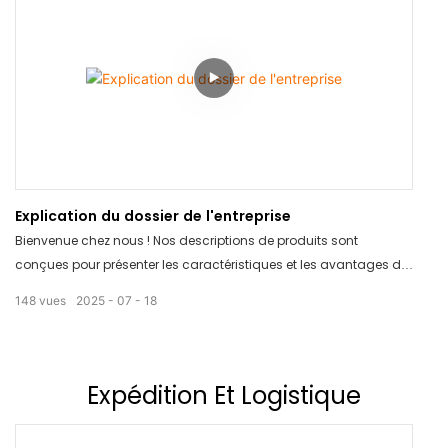
découvrir comment nous pouvons vous aider à garantir la
qualité irréprochable de vos expéditions !
Explication du dossier de l'entreprise
Bienvenue chez nous ! Nos descriptions de produits sont
conçues pour présenter les caractéristiques et les avantages de
nos produits de manière claire et concise. Grâce à des
148
vues
2025
07
18
informations détaillées et des visuels attrayants, vous trouverez
facilement toutes les informations nécessaires pour prendre une
décision d'achat éclairée. Laissez-nous vous aider à faire le bon
choix en fonction de vos besoins.
Expédition
Et Logistique