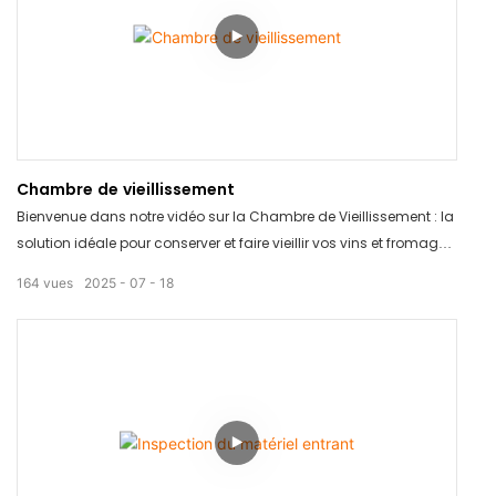
Chambre de vieillissement
Bienvenue dans notre vidéo sur la Chambre de Vieillissement : la
solution idéale pour conserver et faire vieillir vos vins et fromages
préférés. Grâce à son design élégant et à sa technologie
164
vues
2025
07
18
innovante, la Chambre de Vieillissement vous permet de
contrôler le processus de vieillissement pour obtenir un profil
aromatique parfait à chaque fois. Dites adieu aux vins et
fromages avariés grâce à ce produit révolutionnaire.