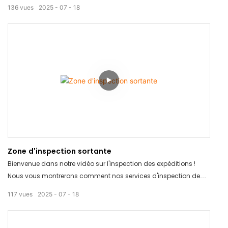
produits pour vous aider à emballer vos articles efficacement.
136
vues
2025
07
18
Découvrez comment notre salle d'emballage peut optimiser votre
processus d'emballage et vous faire gagner du temps et de
l'argent. Ne manquez pas cette solution révolutionnaire pour vos
besoins d'emballage !
Zone d'inspection sortante
Bienvenue dans notre vidéo sur l'inspection des expéditions !
Nous vous montrerons comment nos services d'inspection de
produits peuvent garantir la qualité et la sécurité de vos
117
vues
2025
07
18
expéditions. Grâce à nos rapports d'inspection détaillés, vous
pouvez avoir l'esprit tranquille en sachant que vos produits sont
conformes à vos normes. Regardez-la dès maintenant pour