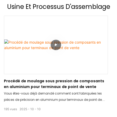
aux discussions approfondies sur les exigences techniques et
Usine Et Processus D'assemblage
aux tests produits. Découvrez comment nous avons abordé
l'intégration logicielle et matérielle et pourquoi ils font confiance
aux terminaux POS professionnels en aluminium de TCANG pour
leur plateforme. 📧 Vous recherchez un partenaire matériel
performant ? Contactez-nous dès aujourd'hui pour discuter de
vos besoins d'intégration !
Procédé de moulage sous pression de composants
en aluminium pour terminaux de point de vente
Vous êtes-vous déjà demandé comment sont fabriquées les
pièces de précision en aluminium pour terminaux de point de
vente ? Découvrez le processus de moulage sous pression étape
195
vues
2025
10
10
par étape.