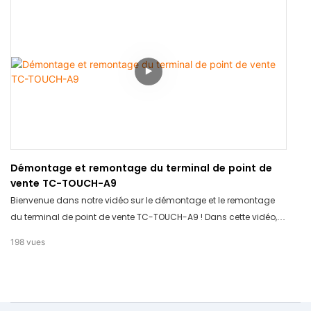
environnement. Restez connectés pour découvrir comment elle
sublimera votre espace !
Démontage et remontage du terminal de point de
vente TC-TOUCH-A9
Bienvenue dans notre vidéo sur le démontage et le remontage
du terminal de point de vente TC-TOUCH-A9 ! Dans cette vidéo,
nous vous montrerons le fonctionnement interne de ce terminal
198
vues
de pointe et comment le remonter. Découvrez les composants de
haute qualité et le design innovant du TC-TOUCH-A9 qui le
distinguent de la concurrence.