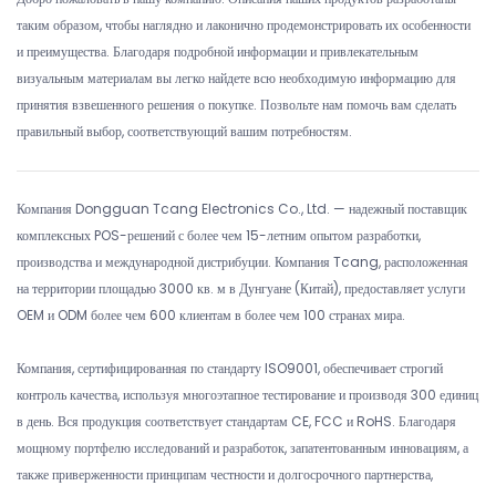
таким образом, чтобы наглядно и лаконично продемонстрировать их особенности
и преимущества. Благодаря подробной информации и привлекательным
визуальным материалам вы легко найдете всю необходимую информацию для
принятия взвешенного решения о покупке. Позвольте нам помочь вам сделать
правильный выбор, соответствующий вашим потребностям.
Компания Dongguan Tcang Electronics Co., Ltd. — надежный поставщик
комплексных POS-решений с более чем 15-летним опытом разработки,
производства и международной дистрибуции. Компания Tcang, расположенная
на территории площадью 3000 кв. м в Дунгуане (Китай), предоставляет услуги
OEM и ODM более чем 600 клиентам в более чем 100 странах мира.
Компания, сертифицированная по стандарту ISO9001, обеспечивает строгий
контроль качества, используя многоэтапное тестирование и производя 300 единиц
в день. Вся продукция соответствует стандартам CE, FCC и RoHS. Благодаря
мощному портфелю исследований и разработок, запатентованным инновациям, а
также приверженности принципам честности и долгосрочного партнерства,