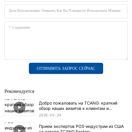
Цель Использования: Опишите, Как Вы Планируете Использовать Машину.
Содержание
ОТПРАВИТЬ ЗАПРОС СЕЙЧАС
Рекомендуется
Добро пожаловать на TCANG: краткий
обзор наших визитов к клиентам и
производственных достижений.
2026
03
24
Прием экспертов POS-индустрии из США
на заводе TCANG Factory