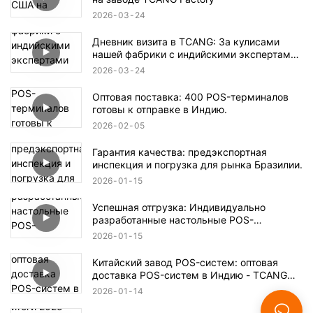
2026
03
24
Дневник визита в TCANG: За кулисами
нашей фабрики с индийскими экспертами
по программному обеспечению для
2026
03
24
интеграции POS-систем.
Оптовая поставка: 400 POS-терминалов
готовы к отправке в Индию.
2026
02
05
Гарантия качества: предэкспортная
инспекция и погрузка для рынка Бразилии.
2026
01
15
Успешная отгрузка: Индивидуально
разработанные настольные POS-
терминалы A10 в Саудовскую Аравию.
2026
01
15
Китайский завод POS-систем: оптовая
доставка POS-систем в Индию - TCANG
Technology
2026
01
14