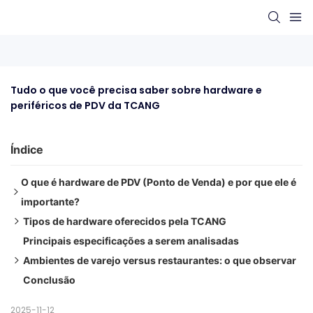
Tudo o que você precisa saber sobre hardware e 
periféricos de PDV da TCANG
Índice
O que é hardware de PDV (Ponto de Venda) e por que ele é
importante?
Tipos de hardware oferecidos pela TCANG
Por que o hardware de PDV é importante
Principais especificações a serem analisadas
1. Terminais POS de mesa
Ambientes de varejo versus restaurantes: o que observar
2. Máquinas POS móveis/portáteis
Conclusão
3. Quiosques de autoatendimento
Hardware para Pontos de Venda no Varejo
4. Periféricos e acessórios
Hardware de PDV para Restaurantes
2025-11-12