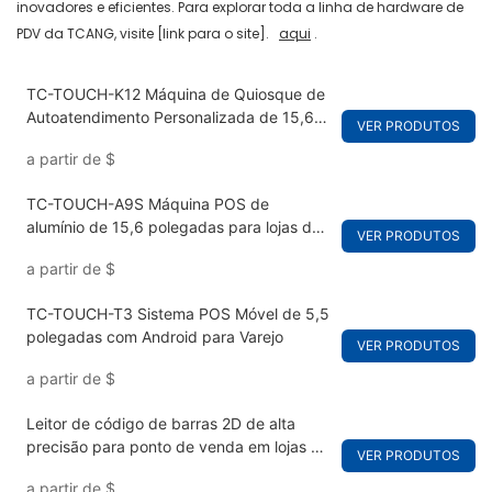
inovadores e eficientes.
Para explorar toda a linha de hardware de
PDV da TCANG, visite [link para o site].
aqui
.
TC-TOUCH-K12 Máquina de Quiosque de
Autoatendimento Personalizada de 15,6
VER PRODUTOS
Polegadas para Restaurantes
a partir de
$
TC-TOUCH-A9S Máquina POS de
alumínio de 15,6 polegadas para lojas de
VER PRODUTOS
varejo
a partir de
$
TC-TOUCH-T3 Sistema POS Móvel de 5,5
polegadas com Android para Varejo
VER PRODUTOS
a partir de
$
Leitor de código de barras 2D de alta
precisão para ponto de venda em lojas de
VER PRODUTOS
varejo.
a partir de
$