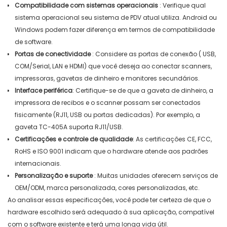
Compatibilidade com sistemas operacionais
: Verifique qual
sistema operacional seu sistema de PDV atual utiliza.
Android ou
Windows podem fazer diferença em termos de compatibilidade
de software.
Portas de conectividade
: Considere as portas de conexão (
USB,
COM/Serial, LAN e HDMI) que você deseja ao conectar scanners,
impressoras, gavetas de dinheiro e monitores secundários.
Interface periférica
:
Certifique-se de que a gaveta de dinheiro, a
impressora de recibos e o scanner possam ser conectados
fisicamente (RJ11, USB ou portas dedicadas).
Por exemplo, a
gaveta TC-405A suporta RJ11/USB.
Certificações e controle de qualidade
:
As certificações CE, FCC,
RoHS e ISO 9001 indicam que o hardware atende aos padrões
internacionais.
Personalização e suporte
: Muitas unidades oferecem serviços de
OEM/ODM, marca personalizada, cores personalizadas, etc.
Ao analisar essas especificações, você pode ter certeza de que o
hardware escolhido será adequado à sua aplicação, compatível
com o software existente e terá uma longa vida útil.