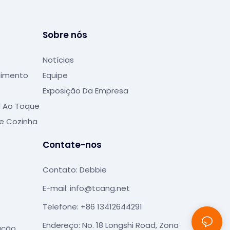
Sobre nós
Notícias
dimento
Equipe
Exposição Da Empresa
l Ao Toque
e Cozinha
Contate-nos
Contato: Debbie
E-mail:
info@tcang.net
Telefone: +86 13412644291
Endereço: No. 18 Longshi Road, Zona
ação