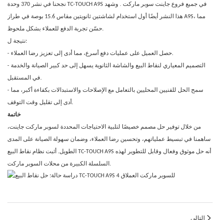
.
نجحنا في نشر 370 وحدة TC-TOUCH A9S في جميع فروع جاينت سوبر ماركت
وشهد
هذا النشر أيضًا أول استخدام لشاشتين ثانويتين مقاس 15.6 بوصة في طراز A9S، مما
حسّن تجربة الدفع للعملاء بشكل ملحوظ.
نتيجة ل:
- حصل العميل على عمليات دفع أسرع، مما أدى إلى تعزيز رضا العملاء.
- التصميم المعياري لنقاط البيع والشاشة الثانوية يسهل إلى حد كبير الصيانة والخدمة
في المستقبل.
- سمح الحل للفنيين المحليين بالتعامل مع الإصلاحات والاستبدالات بكفاءة أكبر، مما
أدى إلى تقليل وقت التوقف.
خاتمة
من خلال توفير حل مصمم خصيصًا لتلبية الاحتياجات المحددة لسوبر ماركت جاينت،
ساهمنا في تبسيط عملياتهم، وتحسين رضا العملاء، وضمان سهولة الصيانة على المدى
الطويل. أثبت نظام نقاط البيع TC-TOUCH A9S أنه حل موثوق وفعال وقابل للتطوير لهذه
السلسلة الكبيرة من محلات السوبر ماركت.
التالي