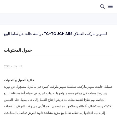
دراسة حالة: حل نقاط البيع TC-TOUCH A9S للسوبر ماركت العملاق
جدول المحتويات
2025-07-17
خلفية العميل والتحديات
عميلنا، جاينت سوبر ماركت، سلسلة سوبر ماركت كبيرة في ماليزيا، مسؤول عن توريد
وإدارة المعدات في مواقع متعددة. واجهوا تحديات كبيرة في صيانة أنظمة نقاط البيع
الخاصة بهم نظرًا لتعقيد بيئات متاجرهم. احتاج العميل إلى حل يسهل على الفنيين
تفكيكه واستكشاف أخطائه وإصلاحها، مما يضمن الحد الأدنى من وقت التوقف. بالإضافة
إلى ذلك، احتاجوا إلى نظام نقاط بيع مزود بشاشة ثانوية لعرض تفاصيل المعاملات