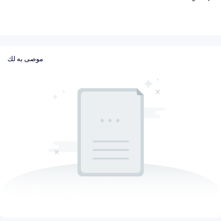
موصى به لك