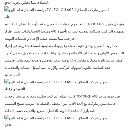
للعملاء، مما يُحسّن تجربة الدفع.
حلنا
بعد فهم احتياجات
العميل
بدقة
، أوصينا بنظام نقاط البيع TC-TOUCH A9S، وهو حل متين
ومتعدد الاستخدامات. يتميز طراز A9S بسهولة التركيب وإمكانية توصيله بسرعة بأجهزة
خارجية، مما يُبسط عملية الإعداد والعمليات اليومية.
كما زودنا العميل بوثائق فنية مفصلة وفيديوهات تعليمية لمساعدة فريقه في إجراء
،
التشخيص الأولي واستكشاف الأخطاء وإصلاحها. ولتلبية احتياجات العميل بشكل أكبر
أضفنا شاشة ثانوية معيارية مقاس 15.6 بوصة، توفر تفاصيل واضحة للمعاملات. صُممت
هذه الشاشة الثانوية لسهولة التركيب والإزالة، مما يُسهّل الصيانة والتحديثات
المستقبلية.
التنفيذ والإعداد
كانت عملية التركيب سلسة وفعالة. تم نشر وحدات TC-TOUCH A9S في جميع متاجر
مع
جاينت سوبر ماركت
الحد الأدنى من التعطيل للعمليات اليومية. سمح التصميم
المعياري للشاشة الثانوية بالتكامل السريع والتكيف حسب الحاجة.
نتائج