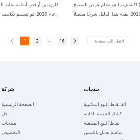
اكتشف ما هو نظام عرض المطبخ (KDS) وكم تبلغ
قارن بين أرخص أنظمة نقاط ال
تكلفته في عام 2026. يقدم هذا الدليل شرحًا مفصلاً
عام 2026. تم تقسيم تكال
ات الأجهزة، ويقارن بين الشاشات
بشكل منفصل عبر ثلاث فئات ميز
أجهزة الكمبيوتر اللوحية الاستهلاكية
جدول مقارنة 
...
1
2
16
لترقية من التذاكر الورقية وتعزيز
الإجمالية لمدة 3 سنوات.
كفاءة المطبخ.
منتجات
شركة
آلة نقاط البيع المكتبية
الصفحة الرئيسية
كشك الخدمة الذاتية
حل
نقاط البيع المتنقلة
منتجات
شاشة تعمل باللمس
التخصيص