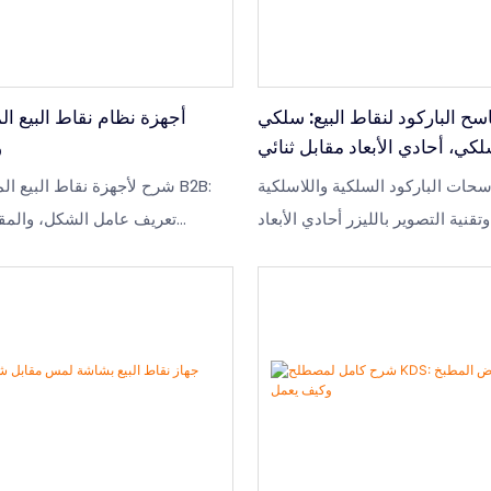
سح الباركود لنقاط البيع: سلكي
أجهزة نظام نقاط البيع ال
لكي، أحادي الأبعاد مقابل ثنائي
و
الأبعاد
سحات الباركود السلكية واللاسلكية
شرح لأجهزة نقاط البيع المتك
وتقنية التصوير بالليزر أحادي الأبعاد
تعريف عامل الشكل، والمقار
وثنائي الأبعاد، وواجهات USB HID وRS232
المتكاملة والوحدات النمطية، 
وBluetooth. يتضمن ذلك سيناريوهات اختيار
القطاعات ونطاقات الأسعار لعام 2026 لمشتري
والذاكرة والمنافذ التي تحدد اختيار الجهاز.
 في قطاعات التجزئة والمستودعات
والضيافة.