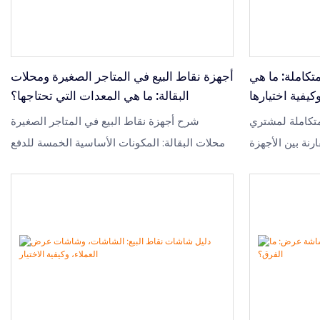
متكاملة: ما هي
أجهزة نقاط البيع في المتاجر الصغيرة ومحلات
كيفية اختيارها
البقالة: ما هي المعدات التي تحتاجها؟
املة لمشتري B2B:
شرح أجهزة نقاط البيع في المتاجر الصغيرة
نة بين الأجهزة
ومحلات البقالة: المكونات الأساسية الخمسة للدفع
والاختلافات بين
- شاشة اللمس، ماسح الباركود، طابعة الإيصالات،
منصتي Android وWindows، ومواصفات الشاشة
درج النقود، وقارئ البطاقات - بالإضافة إلى معايير
الاختيار ومتطلبات المتانة لممرات البيع بالتجزئة
ذات الحركة المرورية العالية.