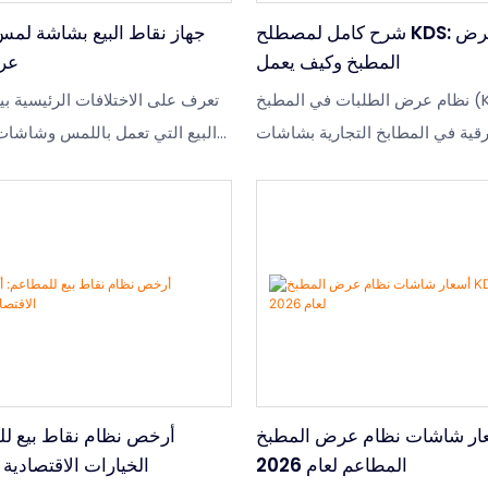
شرح كامل لمصطلح KDS: ما هو نظام عرض
جهاز نقاط البيع بشاشة لم
المطبخ وكيف يعمل
عرض
نظام عرض الطلبات في المطبخ (KDS) يستبدل
تعرف على الاختلافات الرئيسية 
ورقية في المطابخ التجارية بشاشات
البيع التي تعمل باللمس وشاشات ن
 فورية. تعرّف على آلية عمل نظام
في ذلك المواصفات وسيناريوهات
KDS، ودوره في عمليات مطاعم الخدمة السريعة،
اختيار الشكل المناسب لتطبيقا
 مُكاملُو أنظمة الأجهزة عند تركيب
العملاء أو أكشاك الخدمة الذاتية.
نظام عرض الطلبات في المطبخ.
ر شاشات نظام عرض المطبخ KDS: دليل
أرخص نظام نقاط بيع ل
المطاعم لعام 2026
الخيارات الاقتصادية في