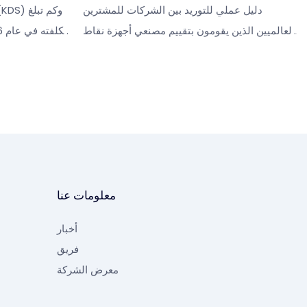
دليل عملي للتوريد بين الشركات للمشترين
العالميين الذين يقومون بتقييم مصنعي أجهزة نقاط
البيع في الصين - يغطي التحقق من الموردين،
للأسعار ومواصف
وشهادات CE وFCC وRoHS وISO 9001، ونماذج
التجارية و
OEM مقابل نماذج ODM، وخطوات التدقيق قبل
لمساعدتك على ا
الطلب.
معلومات عنا
أخبار
فريق
معرض الشركة