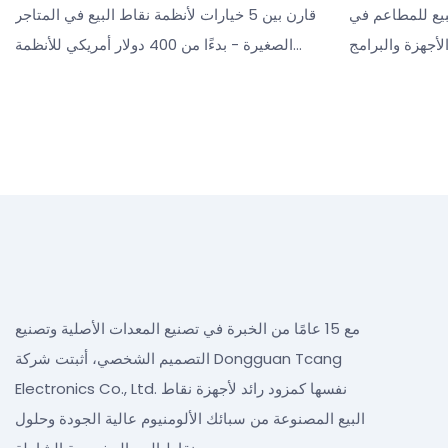
2026
بيع للمطاعم في
قارن بين 5 خيارات لأنظمة نقاط البيع في المتاجر
يف الأجهزة والبرامج
الصغيرة - بدءًا من 400 دولار أمريكي للأنظمة
انية شهرية، مع
الأساسية وصولًا إلى 6000 دولار أمريكي أو أكثر
من 5 خيارات وتحليل التكلفة
للأنظمة متعددة المحطات. يشمل ذلك مواصفات
الأجهزة، ونطاقات الأسعار، وقائمة مرجعية للشراء
لأصحاب المتاجر الصغيرة في عام 2026.
مع 15 عامًا من الخبرة في تصنيع المعدات الأصلية وتصنيع
التصميم الشخصي، أثبتت شركة Dongguan Tcang
Electronics Co., Ltd. نفسها كمزود رائد لأجهزة نقاط
البيع المصنوعة من سبائك الألومنيوم عالية الجودة وحلول