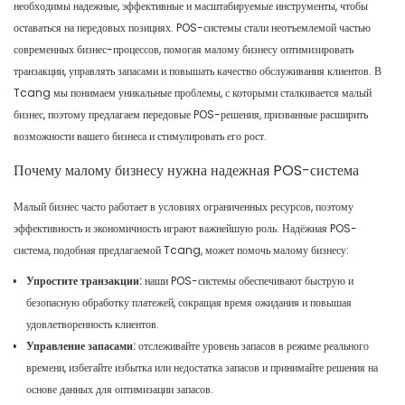
необходимы надежные, эффективные и масштабируемые инструменты, чтобы
оставаться на передовых позициях. POS-системы стали неотъемлемой частью
современных бизнес-процессов, помогая малому бизнесу оптимизировать
транзакции, управлять запасами и повышать качество обслуживания клиентов. В
Tcang мы понимаем уникальные проблемы, с которыми сталкивается малый
бизнес, поэтому предлагаем передовые POS-решения, призванные расширить
возможности вашего бизнеса и стимулировать его рост.
Почему малому бизнесу нужна надежная POS-система
Малый бизнес часто работает в условиях ограниченных ресурсов, поэтому
эффективность и экономичность играют важнейшую роль. Надёжная POS-
система, подобная предлагаемой Tcang, может помочь малому бизнесу:
Упростите транзакции:
наши POS-системы обеспечивают быструю и
безопасную обработку платежей, сокращая время ожидания и повышая
удовлетворенность клиентов.
Управление запасами:
отслеживайте уровень запасов в режиме реального
времени, избегайте избытка или недостатка запасов и принимайте решения на
основе данных для оптимизации запасов.