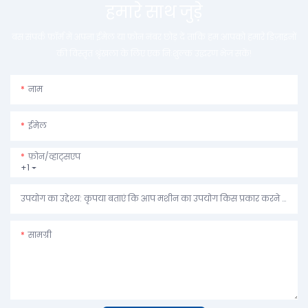
हमारे साथ जुड़े
बस संपर्क फ़ॉर्म में अपना ईमेल या फ़ोन नंबर छोड़ दें ताकि हम आपको हमारे डिज़ाइनों
की विस्तृत श्रृंखला के लिए एक निःशुल्क उद्धरण भेज सकें!
नाम
ईमेल
फ़ोन/व्हाट्सएप
+1
उपयोग का उद्देश्य: कृपया बताएं कि आप मशीन का उपयोग किस प्रकार करने की योजना बना रहे हैं।
सामग्री