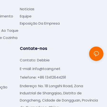
Notícias
dimento
Equipe
Exposição Da Empresa
l Ao Toque
e Cozinha
Contate-nos
Contato: Debbie
E-mail:
info@tcang.net
Telefone: +86 13412644291
Endereço: No. 18 Longshi Road, Zona
ação
Industrial de Shangqiao, Distrito de
Dongcheng, Cidade de Dongguan, Província