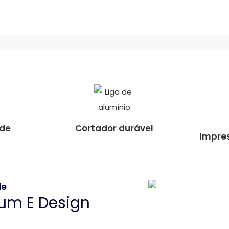
ade
Cortador durável
Impre
de
um E Design