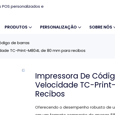
s POS personalizados e
PRODUTOS
PERSONALIZAÇÃO
SOBRE NÓS
ódigo de barras
idade TC-Print-M804L de 80 mm para recibos
Impressora De Códig
Velocidade TC-Prin
Recibos
Oferecendo o desempenho robusto de u
em um formato compacto de apenas 58 m