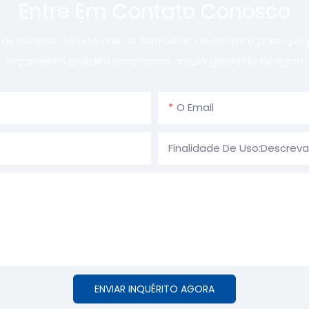
Entre Em Contato Conosco
l ou número de telefone no formulário de contato para que
orçamento gratuito para nossa ampla gama de designs!
O Email
Finalidade De Uso:Descrev
ENVIAR INQUÉRITO AGORA