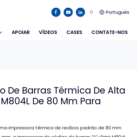
Português
APOIAR
VÍDEOS
CASES
CONTATE-NOS
o De Barras Térmica De Alta
t-M804L De 80 Mm Para
ma impressora térmica de recibos padrão de 80 mm
m, a impressora de código de barras TC-Print M804L