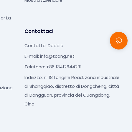
Mostra Aziendale
er La
Contattaci
Contatto: Debbie
E-mail:
info@tcang.net
Telefono: +86 13412644291
Indirizzo: n. 18 Longshi Road, zona industriale
di Shangqiao, distretto di Dongcheng, città
azione
di Dongguan, provincia del Guangdong,
Cina