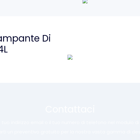
tampante Di
4L
Contattaci
 tuo indirizzo email o il tuo numero di telefono nel modulo d
iarti un preventivo gratuito per la nostra vasta gamma di des