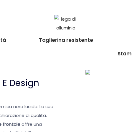
ità
Taglierina resistente
Stamp
à E Design
mica nera lucida. Le sue
ichiarazione di qualità.
 frontale
offre una