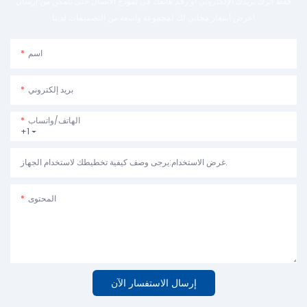
فقط اترك بريدك الإلكتروني أو رقم هاتفك في نموذج الاتصال حتى نتمكن من إرسال
عرض أسعار مجاني لك لمجموعة واسعة من التصميمات لدينا!
اسم
بريد إلكتروني
الهاتف/واتساب
+1
غرض الاستخدام:يرجى وصف كيفية تخطيطك لاستخدام الجهاز.
المحتوى
إرسال الاستفسار الآن