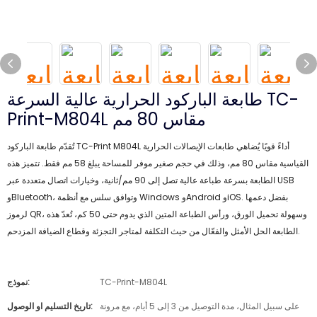
طابعة الباركود الحرارية عالية السرعة TC-
Print-M804L مقاس 80 مم
تُقدّم طابعة الباركود TC-Print M804L أداءً قويًا يُضاهي طابعات الإيصالات الحرارية
القياسية مقاس 80 مم، وذلك في حجم صغير موفر للمساحة يبلغ 58 مم فقط. تتميز هذه
الطابعة بسرعة طباعة عالية تصل إلى 90 مم/ثانية، وخيارات اتصال متعددة عبر USB
وBluetooth، وتوافق سلس مع أنظمة Windows وAndroid وiOS. بفضل دعمها
لرموز QR، وسهولة تحميل الورق، ورأس الطباعة المتين الذي يدوم حتى 50 كم، تُعدّ هذه
الطابعة الحل الأمثل والفعّال من حيث التكلفة لمتاجر التجزئة وقطاع الضيافة المزدحم.
TC-Print-M804L
نموذج:
على سبيل المثال، مدة التوصيل من 3 إلى 5 أيام، مع مرونة
تاريخ التسليم او الوصول: