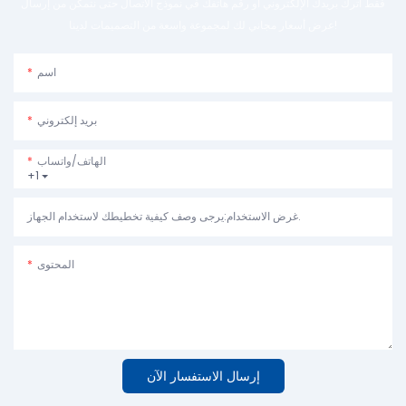
فقط اترك بريدك الإلكتروني أو رقم هاتفك في نموذج الاتصال حتى نتمكن من إرسال
عرض أسعار مجاني لك لمجموعة واسعة من التصميمات لدينا!
اسم
بريد إلكتروني
الهاتف/واتساب
+1
غرض الاستخدام:يرجى وصف كيفية تخطيطك لاستخدام الجهاز.
المحتوى
إرسال الاستفسار الآن