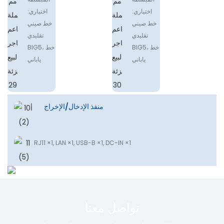
اختياري:
اختياري:
خط صيني
خط صيني
تقليدي
تقليدي
BlG5، خط
BlG5، خط
ياباني
ياباني
منفذ الإدخال/الإخراج
RJ11 ×1, LAN ×1, USB-B ×1, DC-IN ×1
تواصل معنا