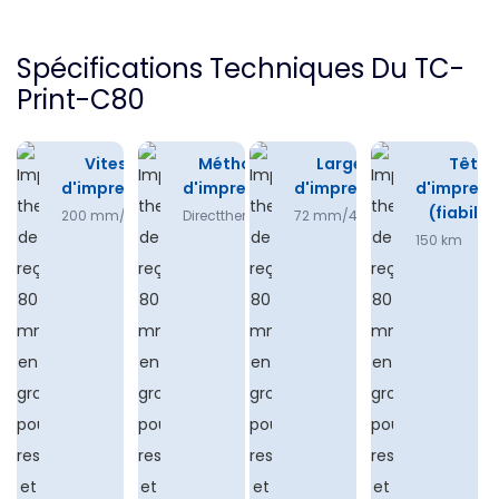
Spécifications Techniques Du TC-
Print-C80
Vitesse
Méthode
Largeur
Tête
d'impression
d'impression
d'impression
d'impress
(fiabilit
200 mm/s
Directthermal
72 mm/48 mm
150 km