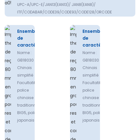
UPC-A/UPC-E/JAN13(EAN13)/ JAN8(EAN8)/
ITF/CODABAR/CODE39/CODE93/CODE128/ORCODE
Ensemble
Ensemble
de
de
caractères
caractères
Norme :
Norme :
GB18030
GB18030
Chinois
Chinois
simplifié
simplifié
Facultatif :
Facultatif :
police
police
chinoise
chinoise
traditionnelle
traditionnelle
BlG5, police
BlG5, police
japonaise
japonaise