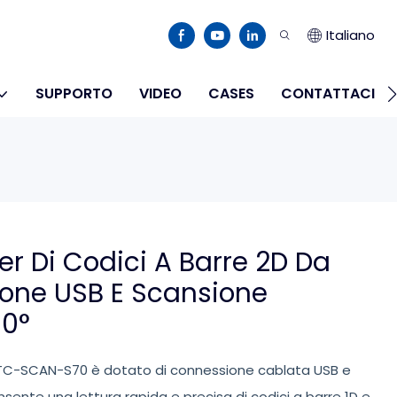
Italiano
SUPPORTO
VIDEO
CASES
CONTATTACI
 Di Codici A Barre 2D Da
one USB E Scansione
60°
o TC-SCAN-S70 è dotato di connessione cablata USB e
sente una lettura rapida e precisa di codici a barre 1D e