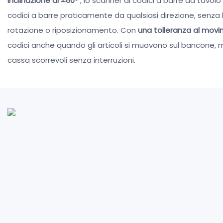
inclinazione di ±60°
, lo scanner di codici a barre da tavo
codici a barre praticamente da qualsiasi direzione, senza
rotazione o riposizionamento. Con
una tolleranza al movi
codici anche quando gli articoli si muovono sul bancone, m
cassa scorrevoli senza interruzioni.