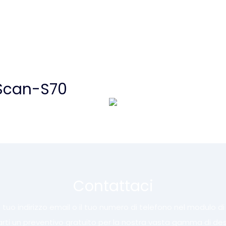
-Scan-S70
Contattaci
 tuo indirizzo email o il tuo numero di telefono nel modulo d
iarti un preventivo gratuito per la nostra vasta gamma di des