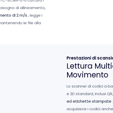
lo TC-SCAN-S70 cattura i
 bisogno di allineamento,
mento di 2 m/s
, legge i
antenendo le file alla
Prestazioni di scans
Lettura Mult
Movimento
Lo scanner di codici a b
e 2D standard, inclusi Q
ed etichette stampate
acquisisce i codici anche