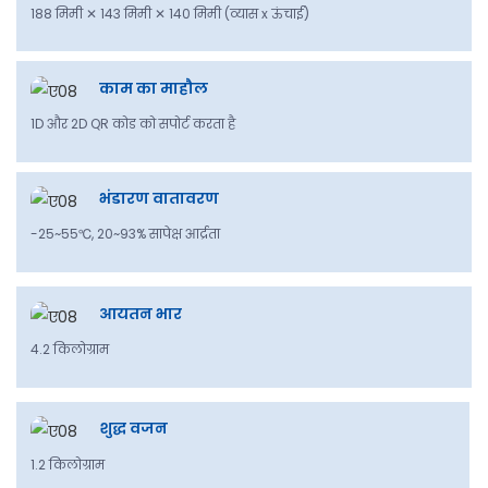
188 मिमी ✕ 143 मिमी ✕ 140 मिमी
(व्यास x ऊंचाई)
काम का माहौल
1D और 2D QR कोड को सपोर्ट करता है
भंडारण वातावरण
-25~55℃, 20~93% सापेक्ष आर्द्रता
आयतन भार
4.2 किलोग्राम
शुद्ध वजन
1.2 किलोग्राम