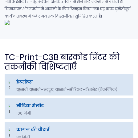
जबकि इसकी मजबूत संरचना दैनिक उपयोग से होने वाले नुकसान से बचाती है।
टिकाऊपन और उपयोग में आसानी के लिए डिज़ाइन किया गया यह कवर चुनौतीपूर्ण
कार्य वातावरण में लंबे समय तक विश्वसनीयता सुनिश्चित करता है।
TC-Print-C3B बारकोड प्रिंटर की
तकनीकी विशिष्टताएँ
इंटरफ़ेस
यूएसबी, यूएसबी+ब्लूटूथ, यूएसबी+सीरियल+ईथरनेट (वैकल्पिक)
मीडिया रोलॉड
100 मिमी
कागज की चौड़ाई
80 मिमी