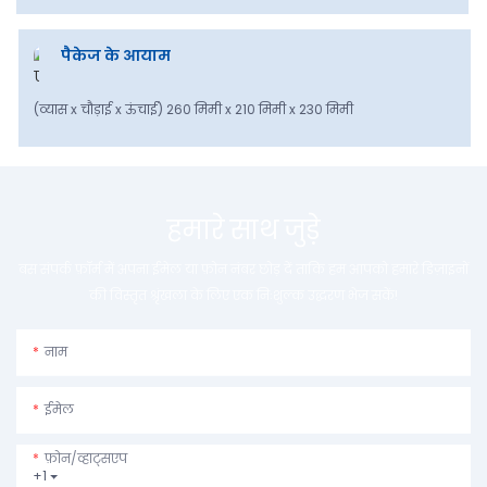
पैकेज के आयाम
(व्यास x चौड़ाई x ऊंचाई) 260 मिमी x 210 मिमी x 230 मिमी
हमारे साथ जुड़े
बस संपर्क फ़ॉर्म में अपना ईमेल या फ़ोन नंबर छोड़ दें ताकि हम आपको हमारे डिज़ाइनों
की विस्तृत श्रृंखला के लिए एक निःशुल्क उद्धरण भेज सकें!
नाम
ईमेल
फ़ोन/व्हाट्सएप
+1