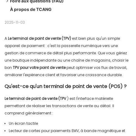
Foire aux questions (FAQ)
À propos de TCANG
1. Qu'est-ce qu'un terminal de point de vente (POS) ?
2. En quoi un terminal de point de vente diffère-t-il d'un
2025-11-03
système de point de vente ?
3. Quels types d'entreprises ont besoin d'un terminal de
A
Le terminal de point de vente (TPV)
est bien plus qu'un simple
point de vente (POS) ?
appareil de paiement : c'est la passerelle numérique vers une
4. Un terminal de point de vente peut-il prendre en charge
gestion de commerce de détail plus performante. Que vous gériez
une boutique indépendante ou une chaîne de magasins, choisir le
les paiements mobiles ?
bon
TPV pour votre point de vente
peut optimiser vos flux de travail,
5. Quels sont les éléments à prendre en compte lors du
améliorer l'expérience client et favoriser une croissance durable.
choix d'un système matériel de point de vente (POS) ?
Qu'est-ce qu'un terminal de point de vente (POS) ?
Le terminal de point de vente (TPV
) est l'interface matérielle
permettant de réaliser les transactions de vente au détail. Il
comprend généralement :
Un écran tactile
Lecteur de cartes pour paiements EMV, à bande magnétique et