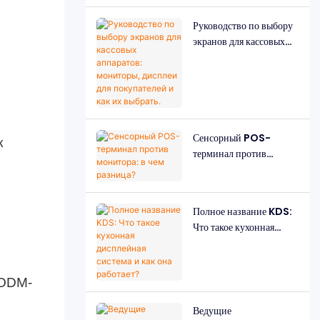
Руководство по выбору
экранов для кассовых
аппаратов: мониторы,
дисплеи для
покупателей и как их
выбрать.
Сенсорный POS-
к
терминал против
монитора: в чем
разница?
Полное название KDS:
Что такое кухонная
дисплейная система и
как она работает?
/ODM-
Ведущие