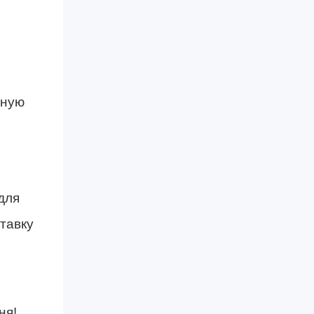
вную
для
тавку
ня!