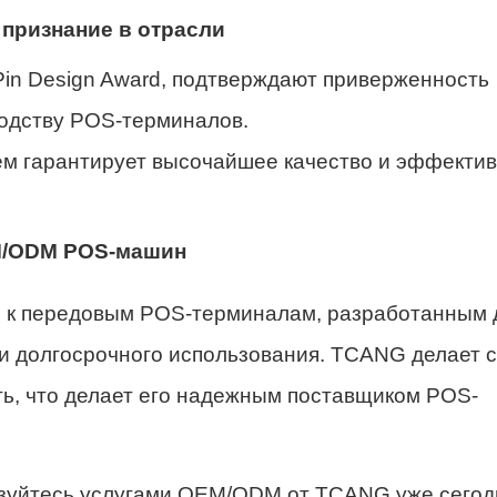
 признание в отрасли
 Pin Design Award, подтверждают приверженность
одству POS-терминалов.
ем гарантирует высочайшее качество и эффекти
M/ODM POS-машин
 к передовым POS-терминалам, разработанным 
и долгосрочного использования. TCANG делает с
ть, что делает его надежным поставщиком POS-
зуйтесь услугами OEM/ODM от TCANG уже сегод