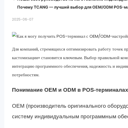
Почему TCANG — лучший выбор для OEM/ODM POS-м
1. Оцените бизнес-требования
2. Выберите проверенного производителя
2025-06-07
3. Настройте аппаратные и программные функции
4. Обеспечение долгосрочной надежности
5. Проверьте репутацию производителя и признание 
Для компаний, стремящихся оптимизировать работу точек п
кастомизации» становится ключевым. Выбор правильной ко
интеграцию программного обеспечения, надежность и инди
потребностям.
Понимание OEM и ODM в POS-терминала
OEM (производитель оригинального оборудо
систему индивидуальным программным обе