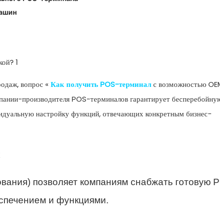
ашин
в отрасли
родаж, вопрос «
Как получить POS-терминал
с возможностью O
мпании-производителя POS-терминалов гарантирует бесперебойну
видуальную настройку функций, отвечающих конкретным бизнес-
х
вания) позволяет компаниям снабжать готовую 
спечением и функциями.