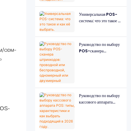
понадобится?
Универсальная POS-
система: что это такое и
как её выбрать.
Руководство по выбору
EM/ODM-
POS-сканера
штрихкодов: проводной
ю
или беспроводной,
одномерный или
двухмерный
Руководство по выбору
кассового аппарата
POS-
POS: типы,
характеристики и как
выбрать подходящий в
2026 году.