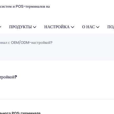
систем и POS-терминалов на
ПРОДУКТЫ
НАСТРОЙКА
О НАС
ПО
минал с OEM/ODM-настройкой?
тройкой?
льного POS-терминала