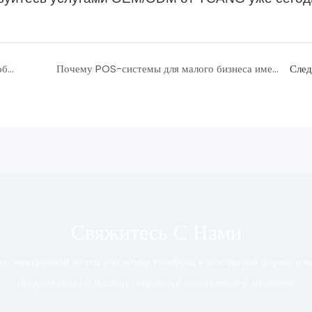
Компании по производству киосков: на что обратить внимание при оценке качества и надежности
Почему POS-системы для малого бизнеса имеют решающее значение для успеха
Сле
Свяжитесь С Нами
рес электронной почты или номер телефона в контактной форме, и 
предложение по нашему широкому ассортименту дизайнов!