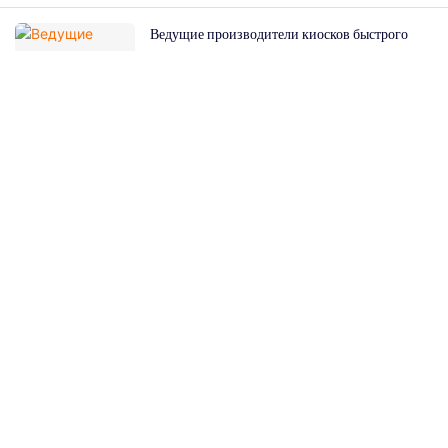
Ведущие производители киосков быстрого
питания: как выбрать подходящего партнера
Свяжитесь С Нами
Просто оставьте свой адрес электронной почты или номер телефона в контактной
форме, и мы вышлем вам бесплатное предложение по нашему широкому
ассортименту дизайнов!
Имя