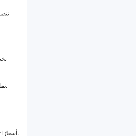
تتضم
تخت
مثالية للشركات الصغيرة ذات الاحتياجات الأساسية، والتي تتراوح من 300 إلى 800 دولار.
- ن
تقدم شركة TCANG أسعارًا تنافسية مع الحفاظ على جودة التصنيع المتفوقة، مما يضمن حصول العملاء على أفضل قيمة.