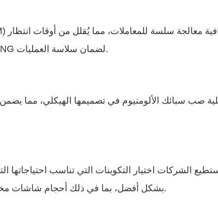
العملاء. تم تحسين نماذج نقاط البيع المكتبية من TCANG لضمان سلاسة العمليات.
بشكل أفضل، بما في ذلك أحجام شاشات مختلفة، ومنافذ محيطية إضافية، وتصميمات غلاف فريدة.