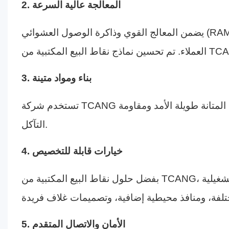
2. المعالجة عالية السرعة
يضمن المعالج القوي وذاكرة الوصول العشوائي (RAM) الكافية معالجة سلسة للمعاملات، مما يُقلل من أوقات انتظار
3. بناء ومواد متينة
تستخدم شركة TCANG عملية صب سبائك الألومنيوم في تصميمها الهيكلي، مما يضمن المتانة طويلة الأمد ومقاومة
التآكل.
4. خيارات قابلة للتخصيص
بفضل حلول نقاط البيع المكتبية من TCANG، تستطيع الشركات اختيار التكوينات التي تناسب احتياجاتها التشغيلية
5. الأمان والاتصال المتقدم