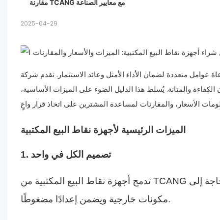
مقارنة TCANG مع معايير الصناعة
2. المعالجة عالية السرعة
3. بناء ومواد متينة
2025-04-29
4. خيارات قابلة للتخصيص
5. الأمان والاتصال المتقدم
متعددة لضمان الأداء الأمثل وعائد الاستثمار. تقدم شركة TCANG، الشركة الرائدة
لكفاءة والمتانة. يُسلط هذا الدليل الضوء على الميزات الأساسية،
الميزات الرئيسية لأجهزة نقاط البيع المكتبية
1. تصميم الكل في واحد
تدمج أجهزة نقاط البيع المكتبية من TCANG شاشة تعمل باللمس ووحدة معالجة ونظام دفع، مما يقلل الحاجة إلى
مكونات خارجية ويضمن إعدادًا مضغوطًا.