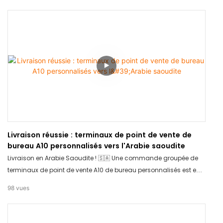
voyage. Merci de votre confiance envers TCANG pour vos
besoins en matériel !
Livraison réussie : terminaux de point de vente de
bureau A10 personnalisés vers l'Arabie saoudite
Livraison en Arabie Saoudite ! 🇸🇦 Une commande groupée de
terminaux de point de vente A10 de bureau personnalisés est en
cours d'acheminement. Nous proposons des solutions de point
98
vues
de vente OEM/ODM professionnelles, adaptées à votre marque.
Contactez TCANG dès aujourd'hui pour votre matériel
personnalisé !