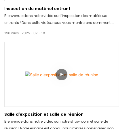
Inspection du matériel entrant
Bienvenue dans notre vidéo sur l'inspection des matériaux
entrants ! Dans cette vidéo, nous vous montrerons comment
nous inspectons minutieusement tous les matériaux entrants
196
vues
2025
07
18
afin de garantir le respect des normes de qualité les plus strictes.
Des inspections visuelles approfondies aux mesures détaillées,
notre processus garantit des produits de premier ordre à nos
clients. Restez connectés pour découvrir comment nous nous
surpassons pour garantir l'excellence à chaque étape de notre
production.
Salle d'exposition et salle de réunion
Bienvenue dans notre vidéo sur notre showroom et salle de
réunion ! Notre espace est conçu pour impressionner avec son