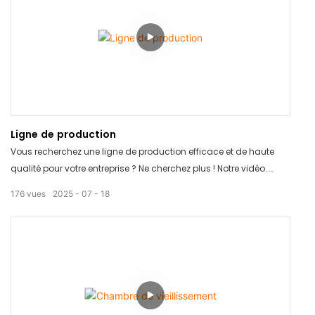
Ligne de production
Vous recherchez une ligne de production efficace et de haute
qualité pour votre entreprise ? Ne cherchez plus ! Notre vidéo
« Ligne de production » présente des équipements de pointe
176
vues
2025
07
18
conçus pour optimiser votre processus de fabrication et
accroître votre productivité. Regardez-la dès maintenant et
découvrez comment nos solutions innovantes peuvent propulser
votre production au niveau supérieur !