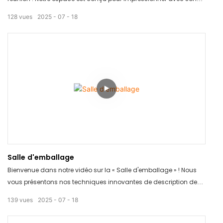
intérieur moderne et élégant, idéal pour mettre en valeur vos
128
vues
2025
07
18
produits. Doté d'une technologie de pointe et de nombreux
sièges, il constitue le cadre idéal pour des réunions et des
présentations réussies. Réservez votre visite dès aujourd'hui et
améliorez l'image de votre entreprise !
Salle d'emballage
Bienvenue dans notre vidéo sur la « Salle d'emballage » ! Nous
vous présentons nos techniques innovantes de description de
produits pour vous aider à emballer vos articles efficacement.
139
vues
2025
07
18
Découvrez comment notre salle d'emballage peut optimiser votre
processus d'emballage et vous faire gagner du temps et de