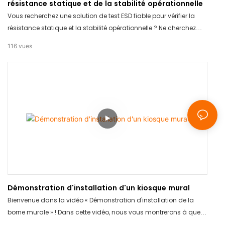
résistance statique et de la stabilité opérationnelle
Vous recherchez une solution de test ESD fiable pour vérifier la
résistance statique et la stabilité opérationnelle ? Ne cherchez
plus : le TC-TOUCH-A9S est fait pour vous. Grâce à sa
116
vues
technologie avancée et à ses mesures précises, ce produit
garantit des résultats précis à chaque fois. Dites adieu aux
méthodes de test peu fiables et investissez dans le TC-TOUCH-
A9S pour une tranquillité d'esprit totale.
Démonstration d'installation d'un kiosque mural
Bienvenue dans la vidéo « Démonstration d'installation de la
borne murale » ! Dans cette vidéo, nous vous montrerons à quel
point l'installation de notre borne murale est simple et facile.