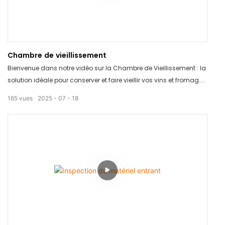
Chambre de vieillissement
Bienvenue dans notre vidéo sur la Chambre de Vieillissement : la
solution idéale pour conserver et faire vieillir vos vins et fromages
préférés. Grâce à son design élégant et à sa technologie
165
vues
2025
07
18
innovante, la Chambre de Vieillissement vous permet de
contrôler le processus de vieillissement pour obtenir un profil
aromatique parfait à chaque fois. Dites adieu aux vins et
fromages avariés grâce à ce produit révolutionnaire.