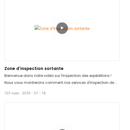
l'argent. Ne manquez pas cette solution révolutionnaire pour vos
besoins d'emballage !
Zone d'inspection sortante
Bienvenue dans notre vidéo sur l'inspection des expéditions !
Nous vous montrerons comment nos services d'inspection de
produits peuvent garantir la qualité et la sécurité de vos
123
vues
2025
07
18
expéditions. Grâce à nos rapports d'inspection détaillés, vous
pouvez avoir l'esprit tranquille en sachant que vos produits sont
conformes à vos normes. Regardez-la dès maintenant pour
découvrir comment nous pouvons vous aider à garantir la
qualité irréprochable de vos expéditions !