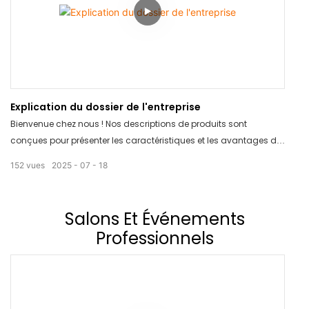
Explication du dossier de l'entreprise
Bienvenue chez nous ! Nos descriptions de produits sont
conçues pour présenter les caractéristiques et les avantages de
nos produits de manière claire et concise. Grâce à des
152
vues
2025
07
18
informations détaillées et des visuels attrayants, vous trouverez
facilement toutes les informations nécessaires pour prendre une
décision d'achat éclairée. Laissez-nous vous aider à faire le bon
Salons Et Événements
choix en fonction de vos besoins.
Professionnels