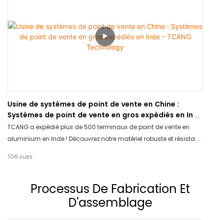
Usine de systèmes de point de vente en Chine :
Systèmes de point de vente en gros expédiés en Inde
- TCANG Technology
TCANG a expédié plus de 500 terminaux de point de vente en
aluminium en Inde ! Découvrez notre matériel robuste et résistant
à la chaleur, conçu pour le marché international. Fabricant
106
vues
chinois de premier plan, nous proposons un emballage sécurisé
et des prix de gros directs d'usine. Contactez-nous dès
Processus De Fabrication Et
aujourd'hui !
D'assemblage