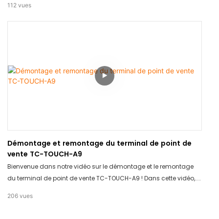
112
vues
Élégante, robuste et conçue pour s'intégrer parfaitement à tout
environnement, notre borne s'intègre parfaitement à tout
environnement. Restez connectés pour découvrir comment elle
sublimera votre espace !
Démontage et remontage du terminal de point de
vente TC-TOUCH-A9
Bienvenue dans notre vidéo sur le démontage et le remontage
du terminal de point de vente TC-TOUCH-A9 ! Dans cette vidéo,
nous vous montrerons le fonctionnement interne de ce terminal
206
vues
de pointe et comment le remonter. Découvrez les composants de
haute qualité et le design innovant du TC-TOUCH-A9 qui le