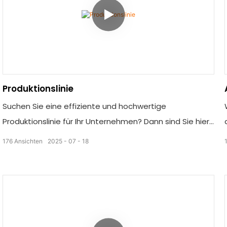
Produktionslinie
Suchen Sie eine effiziente und hochwertige
Produktionslinie für Ihr Unternehmen? Dann sind Sie hier
richtig! Unser Video „Produktionslinie“ präsentiert
176
Ansichten
2025
07
18
modernste Anlagen, die Ihren Fertigungsprozess
optimieren und die Produktivität steigern. Sehen Sie
sich jetzt an, wie unsere innovativen Lösungen Ihre
Produktion auf das nächste Level heben!