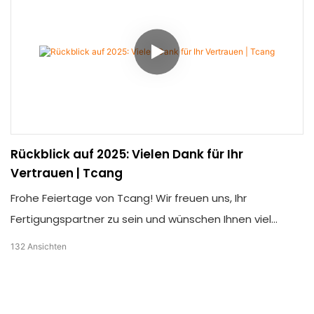
Rückblick auf 2025: Vielen Dank für Ihr
Vertrauen | Tcang
Frohe Feiertage von Tcang! Wir freuen uns, Ihr
Fertigungspartner zu sein und wünschen Ihnen viel
Freude und weiterhin viel Erfolg im kommenden Jahr.
132
Ansichten