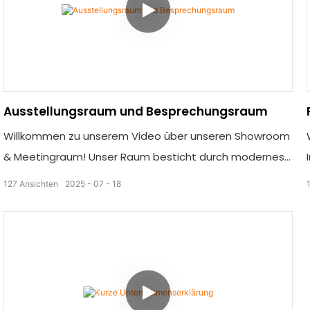
Ausstellungsraum und Besprechungsraum
Willkommen zu unserem Video über unseren Showroom
& Meetingraum! Unser Raum besticht durch modernes
und stilvolles Interieur und eignet sich perfekt für die
127
Ansichten
2025
07
18
Präsentation Ihrer Produkte. Mit modernster Technik und
großzügigen Sitzgelegenheiten bietet er den idealen
Rahmen für erfolgreiche Meetings und Präsentationen.
Buchen Sie noch heute Ihre Tour und steigern Sie Ihr
Unternehmensimage!