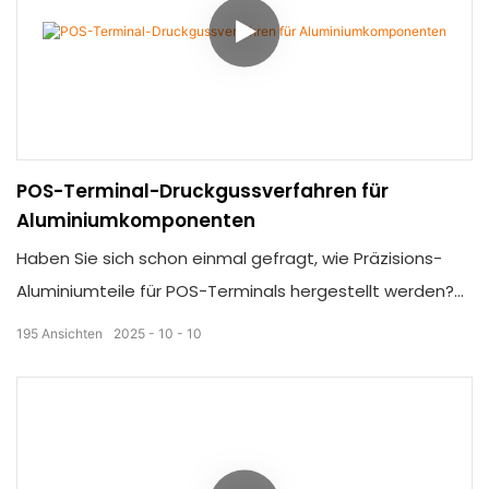
POS-Terminal-Druckgussverfahren für
Aluminiumkomponenten
Haben Sie sich schon einmal gefragt, wie Präzisions-
Aluminiumteile für POS-Terminals hergestellt werden?
Verfolgen Sie den Druckgussprozess Schritt für Schritt.
195
Ansichten
2025
10
10