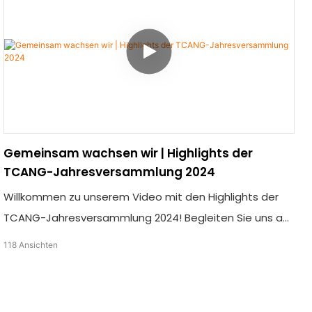
Gemeinsam wachsen wir | Highlights der
TCANG-Jahresversammlung 2024
Willkommen zu unserem Video mit den Highlights der
TCANG-Jahresversammlung 2024! Begleiten Sie uns auf
einer Reise durch die großartigen Momente und
118
Ansichten
Wachstumschancen dieser inspirierenden
Veranstaltung. Lassen Sie sich inspirieren und
motivieren, gemeinsam mit uns zu wachsen.