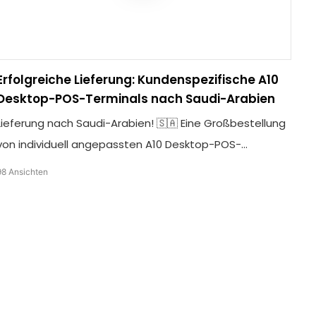
Erfolgreiche Lieferung: Kundenspezifische A10
Desktop-POS-Terminals nach Saudi-Arabien
Lieferung nach Saudi-Arabien! 🇸🇦 Eine Großbestellung
von individuell angepassten A10 Desktop-POS-
Terminals ist unterwegs. Wir bieten professionelle
98
Ansichten
OEM/ODM-POS-Lösungen, maßgeschneidert für Ihre
Marke. Kontaktieren Sie TCANG noch heute für Ihre
individuelle Hardware!