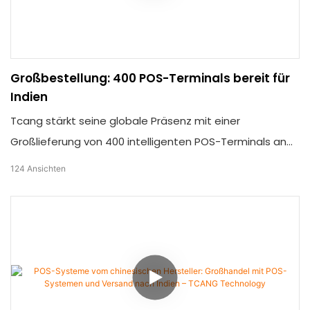
Großbestellung: 400 POS-Terminals bereit für
Indien
Tcang stärkt seine globale Präsenz mit einer
Großlieferung von 400 intelligenten POS-Terminals an
den indischen Markt. Wir unterstützen den
124
Ansichten
internationalen Einzelhandel weiterhin mit zuverlässigen
und leistungsstarken Hardwarelösungen.