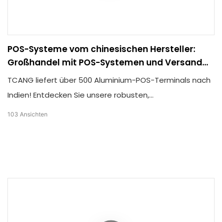
POS-Systeme vom chinesischen Hersteller:
Großhandel mit POS-Systemen und Versand
nach Indien – TCANG Technology
TCANG liefert über 500 Aluminium-POS-Terminals nach
Indien! Entdecken Sie unsere robusten,
hitzebeständigen Geräte – bereit für den Weltmarkt.
103
Ansichten
Als führender chinesischer Hersteller bieten wir sichere
Verpackung und Großhandelspreise direkt ab Werk.
Kontaktieren Sie uns noch heute!