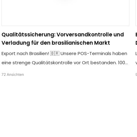
Qualitätssicherung: Vorversandkontrolle und
Verladung für den brasilianischen Markt
Export nach Brasilien! 🇧🇷 Unsere POS-Terminals haben
eine strenge Qualitätskontrolle vor Ort bestanden. 100
% Qualitätsgarantie. Sie werden nun sicher für den
72
Ansichten
langen Transport verladen. Vielen Dank für Ihr Vertrauen
in TCANG!