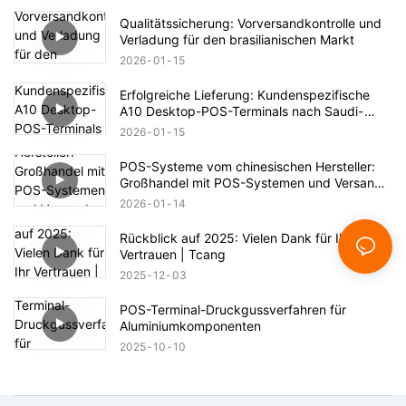
Qualitätssicherung: Vorversandkontrolle und
Verladung für den brasilianischen Markt
2026
01
15
Erfolgreiche Lieferung: Kundenspezifische
A10 Desktop-POS-Terminals nach Saudi-
Arabien
2026
01
15
POS-Systeme vom chinesischen Hersteller:
Großhandel mit POS-Systemen und Versand
nach Indien – TCANG Technology
2026
01
14
Rückblick auf 2025: Vielen Dank für Ihr
Vertrauen | Tcang
2025
12
03
POS-Terminal-Druckgussverfahren für
Aluminiumkomponenten
2025
10
10