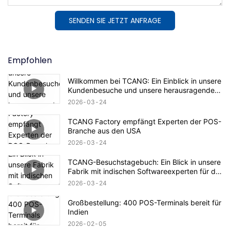
SENDEN SIE JETZT ANFRAGE
Empfohlen
Willkommen bei TCANG: Ein Einblick in unsere
Kundenbesuche und unsere herausragenden
Leistungen in der Produktion.
2026
03
24
TCANG Factory empfängt Experten der POS-
Branche aus den USA
2026
03
24
TCANG-Besuchstagebuch: Ein Blick in unsere
Fabrik mit indischen Softwareexperten für die
POS-Integration
2026
03
24
Großbestellung: 400 POS-Terminals bereit für
Indien
2026
02
05