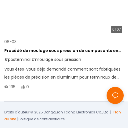
01:07
08-03
Procédé de moulage sous pression de composants en
aluminium pour terminaux de point de vente
#postéminal
#moulage sous pression
Vous êtes-vous déjà demandé comment sont fabriquées
les pièces de précision en aluminium pour terminaux de
point de vente ? Découvrez le processus de moulage sous
195
0
pression étape par étape.
Droits d'auteur © 2025 Dongguan Tcang Electronics Co., Ltd. |
Plan
du site
|
Politique de confidentialité