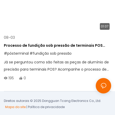
01:07
08-03
Processo de fundição sob pressão de terminais POS
para componentes de alumínio
#pósterminal
#fundição sob pressão
Já se perguntou como são feitas as peças de alumínio de
precisão para terminais POS? Acompanhe o processo de
fundição passo a passo.
195
0
Direitos autorais © 2025 Dongguan Tcang Electronics Co., Ltd.
Mapa do site
|
Política de privacidade