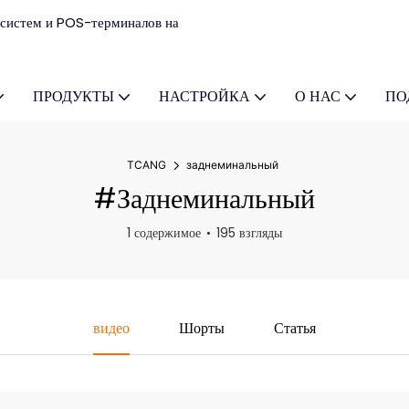
систем и POS-терминалов на
ПРОДУКТЫ
НАСТРОЙКА
О НАС
ПО
TCANG
заднеминальный
#заднеминальный
1 содержимое
195 взгляды
видео
Шорты
Статья