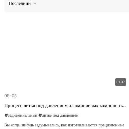
Последний
01:07
08-03
Процесс литья под давлением алюминиевых компонентов
для POS-терминалов
#заднеминальный
#литье под давлением
Вы когда-нибудь задумывались, как изготавливаются прецизионные