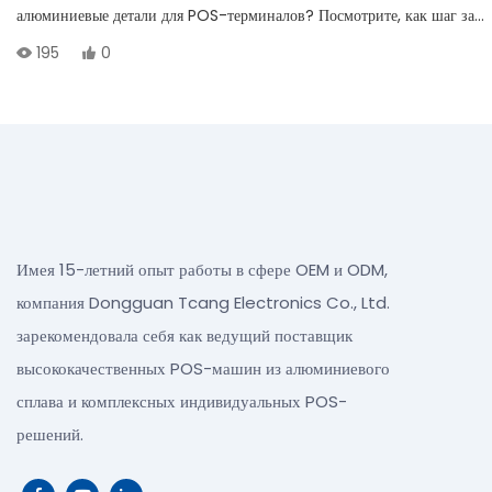
алюминиевые детали для POS-терминалов? Посмотрите, как шаг за
шагом происходит процесс литья под давлением.
195
0
Имея 15-летний опыт работы в сфере OEM и ODM,
компания Dongguan Tcang Electronics Co., Ltd.
зарекомендовала себя как ведущий поставщик
высококачественных POS-машин из алюминиевого
сплава и комплексных индивидуальных POS-
решений.