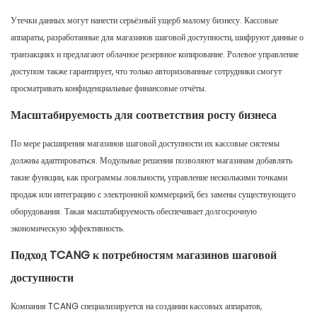
Утечки данных могут нанести серьёзный ущерб малому бизнесу. Кассовые
аппараты, разработанные для магазинов шаговой доступности, шифруют данные о
транзакциях и предлагают облачное резервное копирование. Ролевое управление
доступом также гарантирует, что только авторизованные сотрудники смогут
просматривать конфиденциальные финансовые отчёты.
Масштабируемость для соответствия росту бизнеса
По мере расширения магазинов шаговой доступности их кассовые системы
должны адаптироваться. Модульные решения позволяют магазинам добавлять
такие функции, как программы лояльности, управление несколькими точками
продаж или интеграцию с электронной коммерцией, без замены существующего
оборудования. Такая масштабируемость обеспечивает долгосрочную
экономическую эффективность.
Подход TCANG к потребностям магазинов шаговой
доступности
Компания TCANG специализируется на создании кассовых аппаратов,