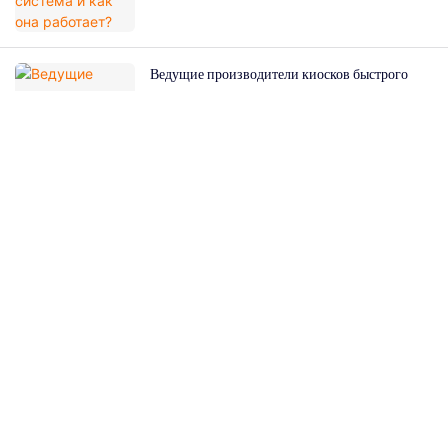
Ведущие производители киосков быстрого
питания: как выбрать подходящего партнера
Свяжитесь С Нами
Просто оставьте свой адрес электронной почты или номер телефона в контактной
форме, и мы вышлем вам бесплатное предложение по нашему широкому
ассортименту дизайнов!