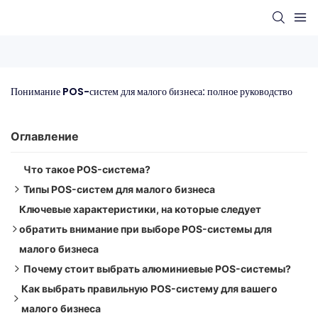
Понимание POS-систем для малого бизнеса: полное руководство
Оглавление
Что такое POS-система?
Типы POS-систем для малого бизнеса
Ключевые характеристики, на которые следует
1. Традиционные POS-системы
обратить внимание при выборе POS-системы для
2. Облачные POS-системы
малого бизнеса
3. Мобильные POS-системы (mPOS)
Почему стоит выбрать алюминиевые POS-системы?
1. Простота использования
Как выбрать правильную POS-систему для вашего
2. Управление запасами
1. Долговечность и прочность
малого бизнеса
3. Управление взаимоотношениями с клиентами (CRM)
2. Элегантный и современный дизайн