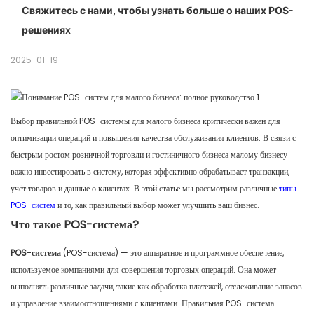
Свяжитесь с нами, чтобы узнать больше о наших POS-
4. Интеграция обработки платежей
3. Рассеивание тепла и работа без вентилятора
1. Оцените потребности вашего бизнеса
решениях
5. Функции безопасности
4. Возможности настройки
2. Учитывайте масштабируемость
3. Составление бюджета
2025-01-19
4. Поддержка и обучение
Выбор правильной
POS-системы для малого бизнеса
критически важен для
оптимизации операций и повышения качества обслуживания клиентов. В связи с
быстрым ростом розничной торговли и гостиничного бизнеса малому бизнесу
важно инвестировать в систему, которая эффективно обрабатывает транзакции,
учёт товаров и данные о клиентах. В этой статье мы рассмотрим различные
типы
POS-систем
и то, как правильный выбор может улучшить ваш бизнес.
Что такое POS-система?
POS-система
(POS-система) — это аппаратное и программное обеспечение,
используемое компаниями для совершения торговых операций. Она может
выполнять различные задачи, такие как обработка платежей, отслеживание запасов
и управление взаимоотношениями с клиентами. Правильная POS-система