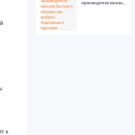
производители киосков
быстрого питания: как
выбрать подходящего
партнера
ый
ы
т к