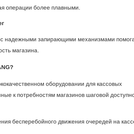
ая операции более плавными.
ег
а с надежными запирающими механизмами помог
ость магазина.
ANG?
кокачественном оборудовании для кассовых
нные к потребностям магазинов шаговой доступно
ения бесперебойного движения очередей на касс