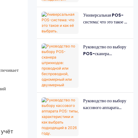
понадобится?
Универсальная POS-
система: что это такое и
как её выбрать.
Руководство по выбору
POS-сканера
штрихкодов: проводной
или беспроводной,
спечивает
одномерный или
двухмерный
ний
Руководство по выбору
кассового аппарата
POS: типы,
характеристики и как
выбрать подходящий в
 учёт
2026 году.