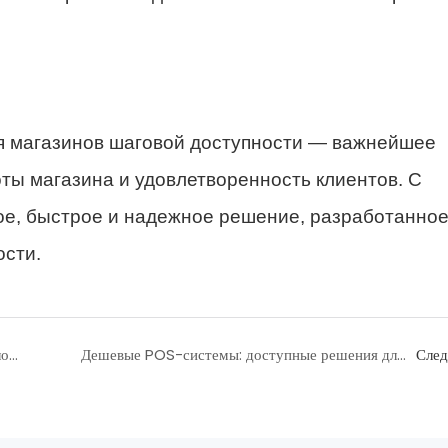
я магазинов шаговой доступности — важнейшее
ы магазина и удовлетворенность клиентов. С
е, быстрое и надежное решение, разработанно
ости.
Преимущества и недостатки POS-терминалов с сенсорным экраном: руководство по выбору для коммерческого использования.
Дешевые POS-системы: доступные решения для малого бизнеса
Сле