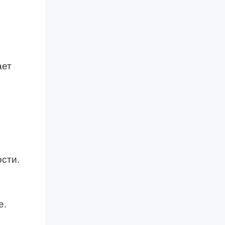
ает
сти.
е.