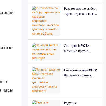
Руководство по выбору
аговой
экранов для кассовых
аппаратов: мониторы,
дисплеи для
покупателей и как их
выбрать.
Сенсорный POS-
новные
терминал против
монитора: в чем
разница?
Полное название KDS:
Что такое кухонная
дисплейная система и
вые
как она работает?
в часы
Ведущие