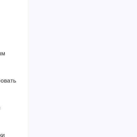
ым
ровать
ы
ки