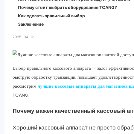
Почему стоит выбрать оборудование TCANG?
1. Быстрая и надежная обработка
Как сделать правильный выбор
2. Долговечность и долговечность
Заключение
3. Совместимость с несколькими платежами
4. Удобный интерфейс
2025-04-12
5. Эффективная обработка наличных денег
Выбор правильного кассового аппарата — залог эффективнос
быструю обработку транзакций, повышает удовлетворенность
рассмотрим
лучшие кассовые аппараты для магазинов ш
TCANG.
Почему важен качественный кассовый ап
Хороший кассовый аппарат не просто обраб