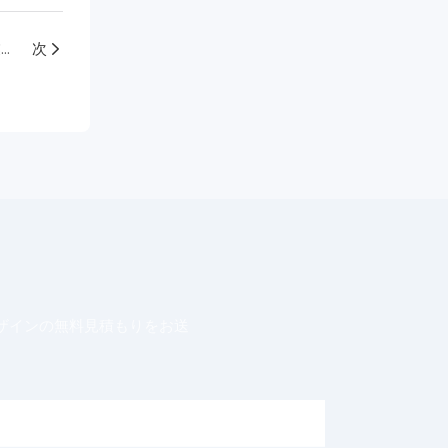
最高の中国POSベンダー：TCANGがグローバル小売業者にとって賢明な選択である理由
次
ザインの無料見積もりをお送