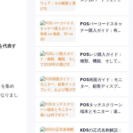
その概要と選び方
POSバーコードスキャ
ナー購入ガイド：有線
vs 無線、1D vs 2D
を代表す
POSレジ購入ガイド：
。
種類、機能、そして
2026年の選び方
POS画面ガイド：モニ
目を集め
ター、顧客ディスプレ
イ、および選び方
となりまし
POSタッチスクリーン
端末とモニター：違い
は何ですか？
KDSの正式名称解説：