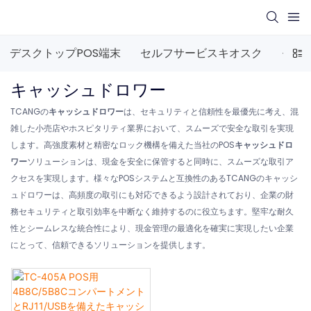
デスクトップPOS端末
セルフサービスキオスク
モバイ
キャッシュドロワー
TCANGの
キャッシュドロワー
は、セキュリティと信頼性を最優先に考え、混
雑した小売店やホスピタリティ業界において、スムーズで安全な取引を実現
します。高強度素材と精密なロック機構を備えた当社のPOS
キャッシュドロ
ワー
ソリューションは、現金を安全に保管すると同時に、スムーズな取引ア
クセスを実現します。様々なPOSシステムと互換性のあるTCANGのキャッシ
ュドロワーは、高頻度の取引にも対応できるよう設計されており、企業の財
務セキュリティと取引効率を中断なく維持するのに役立ちます。堅牢な耐久
性とシームレスな統合性により、現金管理の最適化を確実に実現したい企業
にとって、信頼できるソリューションを提供します。