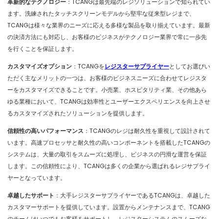
革新的なテクノロジー
：TCANGは最先端のレジソリューションで知られてい
ます。洗練されたタッチスクリーンモデルから堅牢な従来型レジまで、
TCANGは様々な業界のニーズに応える多様な製品を取り揃えています。最新
の決済方法にも対応し、お客様のビジネスがテクノロジー業界で常に一歩先
を行くことを保証します。
カスタマイズオプション
：TCANGを
レジスターサプライヤー
としてお選びい
ただく主なメリットの一つは、お客様のビジネスニーズに合わせてレジスタ
ーをカスタマイズできることです。小売業、ホスピタリティ業、その他あら
ゆる業種において、TCANGは効率性とユーザーエクスペリエンスを向上させ
るカスタマイズされたソリューションを提供します。
信頼性の高いパフォーマンス
：TCANGのレジは耐久性を重視して設計されて
います。高速プロセッサと耐久性の高いコンポーネントを搭載したTCANGの
システムは、大量の取引をスムーズに処理し、ビジネスの円滑な運営を保証
します。この信頼性により、TCANGは多くの企業から選ばれるレジサプライ
ヤーとなっています。
卓越したサポート
：大手レジスターサプライヤーであるTCANGは、卓越した
カスタマーサポートを提供しています。設置からメンテナンスまで、TCANG
のチームはいつでもお客様をサポ​​ートし、レジスターシステムのスムーズな