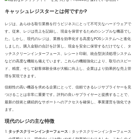
キャッシュレジスターとは何ですか?
レジは、あらゆる取引業務を行うビジネスにとって不可欠なハードウェアで
す。従来、レジは売上を記録し、現金を保管するためのシンプルな機器でし
た。しかし、現代のレジは、業務を効率化する高度なPOSシステムへと進化
しました。購入金額の合計を計算し、現金を安全に保管するだけでなく、タ
ッチスクリーンインターフェース、レシート印刷、統合型決済処理システム
などの高度な機能も備えています。これらの機能強化により、取引のスピー
ド、精度、そして顧客体験全体が大幅に向上し、企業はより効果的な売上管
理を実現できます。
信頼性の高い機器を求める企業にとって、信頼できるレジサプライヤーを見
つけることは非常に重要です。評判の良いサプライヤーと提携することで、
最新の技術と継続的なサポートへのアクセスを確保し、事業運営を強化でき
ます。
現代のレジの主な特徴
タッチスクリーンインターフェース
：タッチスクリーンインターフェース
の搭載により、現代のレジは使いやすく効率的になりました。これらのイ