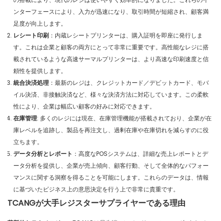
ンターフェースにより、入力が迅速になり、取引時間が短縮され、顧客満
足度が向上します。
レシート印刷
：内蔵レシートプリンターは、購入証明を即座に発行しま
す。これは企業と顧客の両方にとって非常に重要です。高性能なレジに搭
載されているような高速サーマルプリンターは、より高速な印刷速度と信
頼性を提供します。
統合決済処理
：最新のレジは、クレジットカード／デビットカード、モバ
イル決済、非接触決済など、様々な決済方法に対応しています。この柔軟
性により、企業は幅広い顧客の好みに対応できます。
在庫管理
: 多くのレジには現在、在庫管理機能が搭載されており、企業が在
庫レベルを追跡し、製品を再注文し、過剰在庫や在庫切れを減らすのに役
立ちます。
データ分析とレポート
：高度なPOSシステムは、詳細な売上レポートとデ
ータ分析を提供し、企業が売上傾向、顧客行動、そして全体的なパフォー
マンスに関する洞察を得ることを可能にします。これらのデータは、情報
に基づいたビジネス上の意思決定を行う上で非常に貴重です。
TCANGが大手レジスターサプライヤーである理由