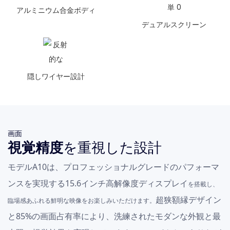
アルミニウム合金ボディ
デュアルスクリーン
隠しワイヤー設計
画面
視覚精度
を重視した設計
モデルA10は、
プロフェッショナルグレードのパフォーマ
ンスを実現する
15.6インチ高解像度ディスプレイ
を搭載し、
超狭額縁
デザイン
臨場感あふれる鮮明な映像をお楽しみいただけます。
と
85%の画面占有率により
、洗練されたモダンな外観と最