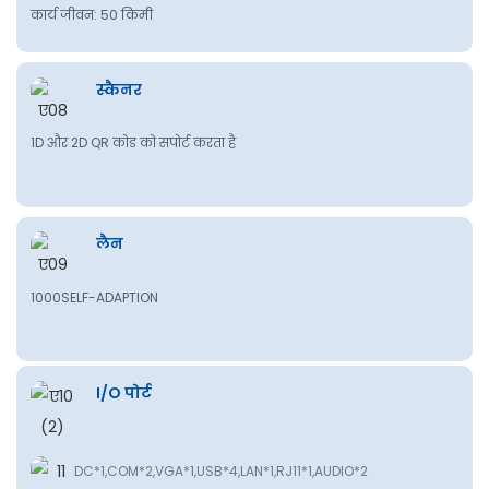
कार्य जीवन: 50 किमी
स्कैनर
1D और 2D QR कोड को सपोर्ट करता है
लैन
1000SELF-ADAPTION
I/O पोर्ट
DC*1,COM*2,VGA*1,USB*4,LAN*1,RJ11*1,AUDIO*2