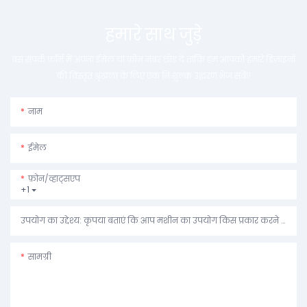
हमारे साथ जुड़े
बस संपर्क फ़ॉर्म में अपना ईमेल या फ़ोन नंबर छोड़ दें ताकि हम आपको हमारे डिज़ाइनों
की विस्तृत श्रृंखला के लिए एक निःशुल्क उद्धरण भेज सकें!
नाम
ईमेल
फ़ोन/व्हाट्सएप
+1
उपयोग का उद्देश्य: कृपया बताएं कि आप मशीन का उपयोग किस प्रकार करने की योजना बना रहे हैं।
सामग्री