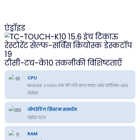
एंड्रॉइड
टीसी-टच-के10 तकनीकी विशिष्टताएँ
CPU
RK3568: 2.0GHz तक की गति वाला क्वाड-कोर कॉर्टेक्स-A55
प्रोसेसर
ऑपरेटिंग सिस्टम समर्थन
एंड्रॉइड 11/13
RAM