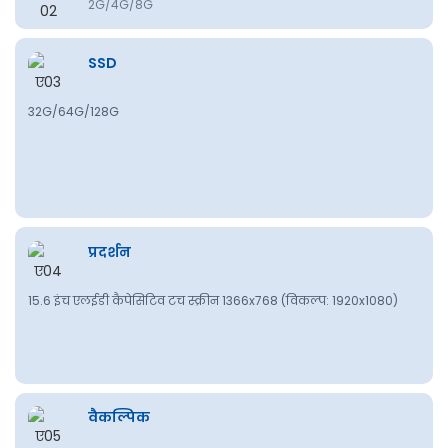
2G/4G/8G
SSD
32G/64G/128G
प्रदर्शन
15.6 इंच एलईडी कैपेसिटिव टच स्क्रीन 1366x768 (विकल्प: 1920x1080)
वैकल्पिक