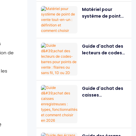
faut-il ?
Matériel pour
système de point
de vente tout-en-
un : définition et
comment choisir
s
Guide d'achat des
tion de
lecteurs de codes-
barres pour points
de vente : filaires ou
 les
sans fil, 1D ou 2D
Guide d'achat des
caisses
enregistreuses :
types,
fonctionnalités et
comment choisir en
e
2026
Guide des écrans