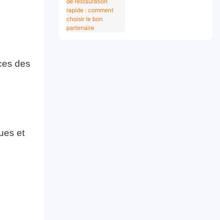
bornes de
restauration
rapide : comment
choisir le bon
partenaire
nces des
ues et