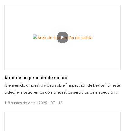
sala de empaque puede optimizar su proceso de empaque y
ahorrarles tiempo y dinero. ¡No se pierdan esta solución
innovadora para sus necesidades de empaque!
Área de inspección de salida
¡Bienvenido a nuestro video sobre "Inspección de Envíos"! En este
video, le mostraremos cómo nuestros servicios de inspección de
productos pueden garantizar la calidad y seguridad de sus
118
puntos de vista
2025
07
18
envíos. Con nuestros detallados informes de inspección, tendrá
la tranquilidad de saber que sus productos cumplen con sus
estándares. ¡Vea ahora y descubra cómo podemos ayudarle a
garantizar la máxima calidad en sus envíos!