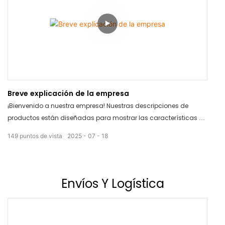
Breve explicación de la empresa
¡Bienvenido a nuestra empresa! Nuestras descripciones de
productos están diseñadas para mostrar las características y
beneficios de nuestros productos de forma clara y concisa. Con
149
puntos de vista
2025
07
18
información detallada y atractivas imágenes, encontrará
fácilmente toda la información necesaria para tomar una
decisión de compra informada. Permítanos ayudarle a elegir la
opción adecuada para sus necesidades.
Envíos
Y Logística