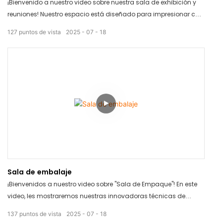
¡Bienvenido a nuestro video sobre nuestra sala de exhibición y
reuniones! Nuestro espacio está diseñado para impresionar con
interiores modernos y elegantes, perfectos para exhibir sus
127
puntos de vista
2025
07
18
productos. Con tecnología de vanguardia y amplios asientos,
es el entorno ideal para reuniones y presentaciones exitosas.
¡Reserve su visita hoy mismo y mejore la imagen de su empresa!
Sala de embalaje
¡Bienvenidos a nuestro video sobre "Sala de Empaque"! En este
video, les mostraremos nuestras innovadoras técnicas de
descripción de productos que les ayudarán a empacar sus
137
puntos de vista
2025
07
18
artículos de manera eficiente y eficaz. Observen cómo nuestra