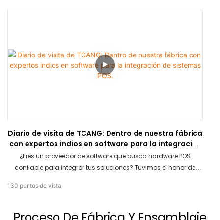
TPV de aluminio de alta gama y quioscos de autoservicio con
pantalla grande en nuestra sala de exposición. Una visita clave
para conocer nuestros estándares de calidad.
Diario de visita de TCANG: Dentro de nuestra fábrica
con expertos indios en software para la integración
de sistemas POS.
¿Eres un proveedor de software que busca hardware POS
confiable para integrar tus soluciones? Tuvimos el honor de
recibir a un equipo de desarrolladores de software expertos de la
130
puntos de vista
India en la fábrica de TCANG. Este videoblog documenta su
recorrido completo, desde la bienvenida inicial en nuestra sala
Proceso De Fábrica Y Ensamblaje
de reuniones hasta las profundas discusiones sobre los