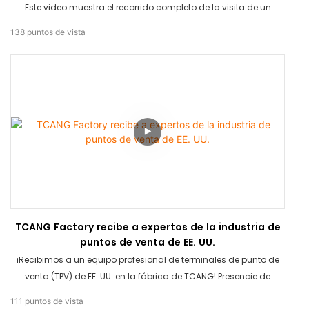
Este video muestra el recorrido completo de la visita de un
cliente: desde una cálida bienvenida y un recorrido por la
138
puntos de vista
fábrica hasta reuniones de trabajo en profundidad. Descubra
cómo mantenemos altos estándares en la fabricación de
hardware para puntos de venta y cómo forjamos relaciones
duraderas a nivel mundial.
TCANG Factory recibe a expertos de la industria de
puntos de venta de EE. UU.
¡Recibimos a un equipo profesional de terminales de punto de
venta (TPV) de EE. UU. en la fábrica de TCANG! Presencie de
primera mano su exhaustiva evaluación de nuestras terminales
111
puntos de vista