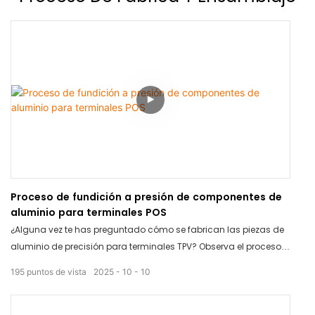
requisitos técnicos y las pruebas de producto de primera mano.
Descubre cómo hablamos sobre cómo lograr una integración
perfecta entre software y hardware, y por qué confían en las
máquinas POS profesionales de aluminio de TCANG para su
plataforma. 📧 ¿Buscas un socio de hardware sólido?
¡Contáctanos hoy para hablar sobre tus necesidades de
integración!
Proceso de fundición a presión de componentes de
aluminio para terminales POS
¿Alguna vez te has preguntado cómo se fabrican las piezas de
aluminio de precisión para terminales TPV? Observa el proceso
de fundición a presión paso a paso.
195
puntos de vista
2025
10
10