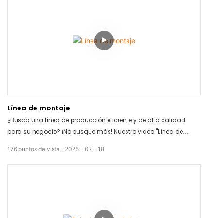
Línea de montaje
¿Busca una línea de producción eficiente y de alta calidad
para su negocio? ¡No busque más! Nuestro video "Línea de
producción" muestra equipos de última generación diseñados
176
puntos de vista
2025
07
18
para optimizar su proceso de fabricación y aumentar la
productividad. ¡Vea ahora y descubra cómo nuestras
soluciones innovadoras pueden llevar su producción al
siguiente nivel!