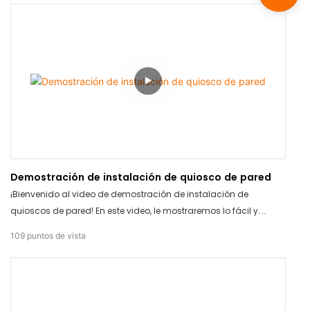
momento. Olvídese de los métodos de prueba poco fiables e
invierta en el TC-TOUCH-A9S para su tranquilidad.
Demostración de instalación de quiosco de pared
¡Bienvenido al video de demostración de instalación de
quioscos de pared! En este video, le mostraremos lo fácil y
sencillo que es instalar nuestro quiosco de pared. Nuestro
109
puntos de vista
quiosco es elegante, duradero y está diseñado para integrarse
a la perfección en cualquier entorno. ¡Esté atento para descubrir
cómo puede mejorar su espacio!