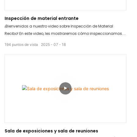
Inspección de material entrante
¡Bienvenidos a nuestro video sobre Inspección de Material
Recibo! En este video, les mostraremos cómo inspeccionamos
meticulosamente todos los materiales que recibimos para
194
puntos de vista
2025
07
18
garantizar que cumplan con los más altos estándares de
calidad. Desde inspecciones visuales exhaustivas hasta
mediciones detalladas, nuestro proceso garantiza productos
de primera calidad para nuestros clientes. Manténganse al
tanto para descubrir cómo nos esforzamos al máximo para
ofrecer excelencia en cada aspecto de nuestra producción.
Sala de exposiciones y sala de reuniones