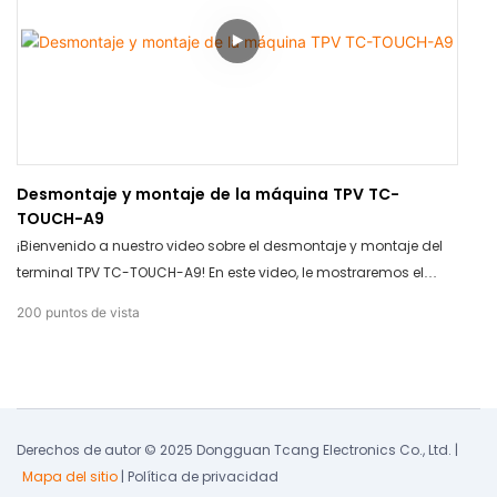
Desmontaje y montaje de la máquina TPV TC-
TOUCH-A9
¡Bienvenido a nuestro video sobre el desmontaje y montaje del
terminal TPV TC-TOUCH-A9! En este video, le mostraremos el
funcionamiento interno de este terminal TPV de vanguardia y
200
puntos de vista
cómo volver a montarlo. Descubra los componentes de alta
calidad y el diseño innovador del TC-TOUCH-A9, que lo
distinguen de la competencia.
Derechos de autor © 2025 Dongguan Tcang Electronics Co., Ltd. |
Mapa del sitio
|
Política de privacidad