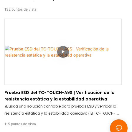
condiciones extremas de -20 °C a 50 °C. Este producto
132
puntos de vista
garantiza resultados precisos y consistentes, lo que lo hace
ideal para pruebas en diversas industrias. Confíe en el TC-
TOUCH-A9S para obtener precisión y durabilidad, sin importar la
temperatura.
Prueba ESD del TC-TOUCH-A9S | Verificación de la
resistencia estática y la estabilidad operativa
¿Busca una solución confiable para pruebas ESD y verificar la
resistencia estática y la estabilidad operativa? El TC-TOUCH-
A9S es la solución. Con tecnología avanzada y mediciones
115
puntos de vista
precisas, este producto garantiza resultados precisos en todo