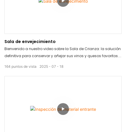
Sala de envejecimiento
Bienvenido a nuestro video sobre la Sala de Crianza: la solución
definitiva para conservar y añejar sus vinos y quesos favoritos.
Con su elegante diseño y tecnología innovadora, la Sala de
164
puntos de vista
2025
07
18
Crianza le permite controlar el proceso de añejamiento para
lograr el perfil de sabor perfecto en cada ocasión. Olvídese de
los vinos y quesos en mal estado con este producto innovador.