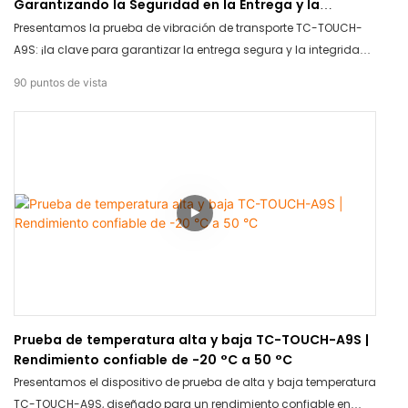
Garantizando la Seguridad en la Entrega y la
Integridad Estructural
Presentamos la prueba de vibración de transporte TC-TOUCH-
A9S: ¡la clave para garantizar la entrega segura y la integridad
estructural de sus productos! Con esta innovadora herramienta,
90
puntos de vista
puede estar seguro de que sus artículos llegarán intactos y
seguros. Olvídese de los productos dañados y disfrute de la
tranquilidad con la prueba de vibración de transporte TC-
TOUCH-A9S.
Prueba de temperatura alta y baja TC-TOUCH-A9S |
Rendimiento confiable de -20 °C a 50 °C
Presentamos el dispositivo de prueba de alta y baja temperatura
TC-TOUCH-A9S, diseñado para un rendimiento confiable en