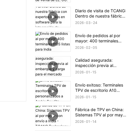
UU.
Diario de visita de TCANG:
Dentro de nuestra fábrica
con expertos indios en
2026
03
24
software para la
integración de sistemas
Envío de pedidos al por
POS.
mayor: 400 terminales
POS listas para India
2026
02
05
Calidad asegurada:
inspección previa al
embarque y carga para el
2026
01
15
mercado brasileño
Envío exitoso: Terminales
TPV de escritorio A10
personalizados a Arabia
2026
01
15
Saudita
Fábrica de TPV en China:
Sistemas TPV al por mayor
con envío a India - TCANG
2026
01
14
Technology