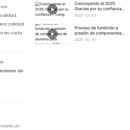
Concluyendo el 2025:
amos
Gracias por su confianza |
Tcang
calidad.
2025
12
03
era calidad
Proceso de fundición a
ia en cada
presión de componentes
de aluminio para
2025
10
10
terminales POS
en
tándares de
viarle un