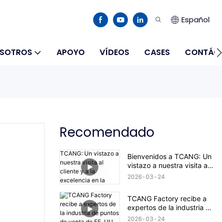
Español
OSOTROS
APOYO
VÍDEOS
CASES
CONTÁC
Recomendado
Bienvenidos a TCANG: Un
vistazo a nuestra visita al
cliente y a la excelencia en
2026
03
24
la producción.
TCANG Factory recibe a
expertos de la industria de
puntos de venta de EE.
2026
03
24