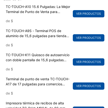
TC-TOUCH-A10 15.6 Pulgadas: La Mejor
Terminal de Punto de Venta para
VER PRODUCTOS
Pequeñas Empresas
de
$
TC-TOUCH-A9S - Terminal POS de
aluminio de 15,6 pulgadas para tiendas
VER PRODUCTOS
minoristas
de
$
TC-TOUCH-K11 Quiosco de autoservicio
con doble pantalla de 15,6 pulgadas
VER PRODUCTOS
para restaurantes y pedidos de comida
de
$
rápida
Terminal de punto de venta TC-TOUCH-
A17 de 17 pulgadas para comercios
VER PRODUCTOS
minoristas y restaurantes.
de
$
Impresora térmica de recibos de alta