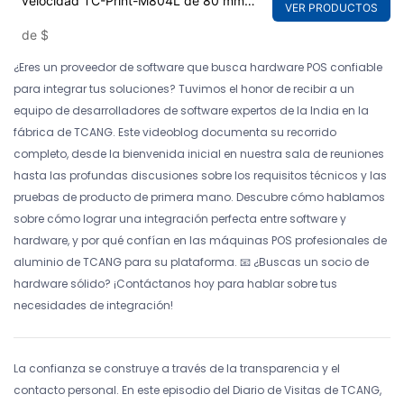
velocidad TC-Print-M804L de 80 mm
VER PRODUCTOS
con código de barras y pantalla de 80
de
$
mm.
¿Eres un proveedor de software que busca hardware POS confiable
para integrar tus soluciones? Tuvimos el honor de recibir a un
equipo de desarrolladores de software expertos de la India en la
fábrica de TCANG. Este videoblog documenta su recorrido
completo, desde la bienvenida inicial en nuestra sala de reuniones
hasta las profundas discusiones sobre los requisitos técnicos y las
pruebas de producto de primera mano. Descubre cómo hablamos
sobre cómo lograr una integración perfecta entre software y
hardware, y por qué confían en las máquinas POS profesionales de
aluminio de TCANG para su plataforma. 📧 ¿Buscas un socio de
hardware sólido? ¡Contáctanos hoy para hablar sobre tus
necesidades de integración!
La confianza se construye a través de la transparencia y el
contacto personal. En este episodio del Diario de Visitas de TCANG,