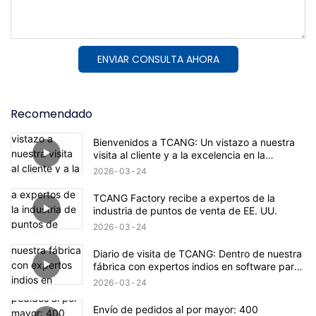
ENVIAR CONSULTA AHORA
Recomendado
Bienvenidos a TCANG: Un vistazo a nuestra
visita al cliente y a la excelencia en la
producción.
2026
03
24
TCANG Factory recibe a expertos de la
industria de puntos de venta de EE. UU.
2026
03
24
Diario de visita de TCANG: Dentro de nuestra
fábrica con expertos indios en software para
la integración de sistemas POS.
2026
03
24
Envío de pedidos al por mayor: 400