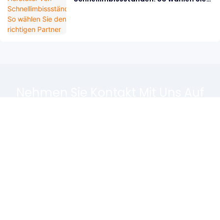
den richtigen Partner
Nehmen Sie Kontakt Mit Uns Auf
Hinterlassen Sie einfach Ihre E-Mail-Adresse oder Telefonnummer im
Kontaktformular, damit wir Ihnen ein kostenloses Angebot für unsere
breite Designpalette zusenden können!
Name
E-Mail
Telefon/WhatsApp