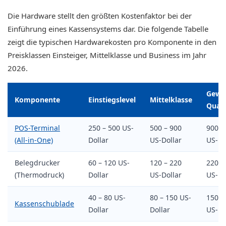
Die Hardware stellt den größten Kostenfaktor bei der
Einführung eines Kassensystems dar. Die folgende Tabelle
zeigt die typischen Hardwarekosten pro Komponente in den
Preisklassen Einsteiger, Mittelklasse und Business im Jahr
2026.
Gewer
Komponente
Einstiegslevel
Mittelklasse
Quali
POS-Terminal
250 – 500 US-
500 – 900
900 –
(All-in-One)
Dollar
US-Dollar
US-Do
Belegdrucker
60 – 120 US-
120 – 220
220 –
(Thermodruck)
Dollar
US-Dollar
US-Do
40 – 80 US-
80 – 150 US-
150 –
Kassenschublade
Dollar
Dollar
US-Do