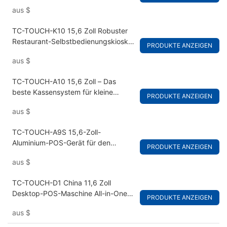
Schnellimbiss mit Drucker und
aus
$
Scanner
TC-TOUCH-K10 15,6 Zoll Robuster
Restaurant-Selbstbedienungskiosk
PRODUKTE ANZEIGEN
für den Schreibtisch
aus
$
TC-TOUCH-A10 15,6 Zoll – Das
beste Kassensystem für kleine
PRODUKTE ANZEIGEN
Unternehmen
aus
$
TC-TOUCH-A9S 15,6-Zoll-
Aluminium-POS-Gerät für den
PRODUKTE ANZEIGEN
Einzelhandel
aus
$
TC-TOUCH-D1 China 11,6 Zoll
Desktop-POS-Maschine All-in-One-
PRODUKTE ANZEIGEN
POS-Fabrik
aus
$